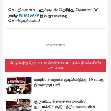
செய்திகளை உடனுக்குடன் தெரிந்து கொள்ள IBC
தமிழ்
WHATSAPP
இல் இணைந்து
கொள்ளுங்கள்...!
Advertisement
மேலும் இது தொடர்பான செய்திகளைப் படிக்க இங்கே கிளிக்
செய்யவும்
யாழில் தவறான முடிவெடுத்து 19 வயது
இளைஞர் பலி!
குருவிட்ட சிறைச்சாலையில்
துப்பாக்கிச் சூடு - நீதியமைச்சரின்