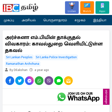
Listen
Watch
Apps
முகப்பு
அரசியல்
பொருளாதாரம்
சமூகம்
இந்தியா
அர்ச்சுனா எம்.பியின் தாக்குதல்
விவகாரம்: காவல்துறை வெளியிட்டுள்ள
தகவல்
Sri Lankan Peoples
Sri Lanka Police Investigation
Ramanathan Archchuna
By Dilakshan
a year ago
விளம்பரம்