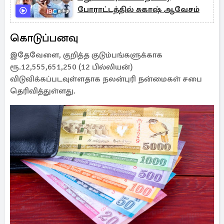
போராட்டத்தில் சுகாஷ் ஆவேசம்
கொடுப்பனவு
இதேவேளை, குறித்த குடும்பங்களுக்காக
ரூ.12,555,651,250 (12 பில்லியன்)
விடுவிக்கப்படவுள்ளதாக நலன்புரி நன்மைகள் சபை
தெரிவித்துள்ளது.