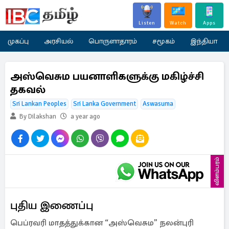
Listen
Watch
Apps
முகப்பு
அரசியல்
பொருளாதாரம்
சமூகம்
இந்தியா
அஸ்வெசும பயனாளிகளுக்கு மகிழ்ச்சி
தகவல்
Sri Lankan Peoples
Sri Lanka Government
Aswasuma
By Dilakshan
a year ago
விளம்பரம்
புதிய இணைப்பு
பெப்ரவரி மாதத்துக்கான “அஸ்வெசும” நலன்புரி