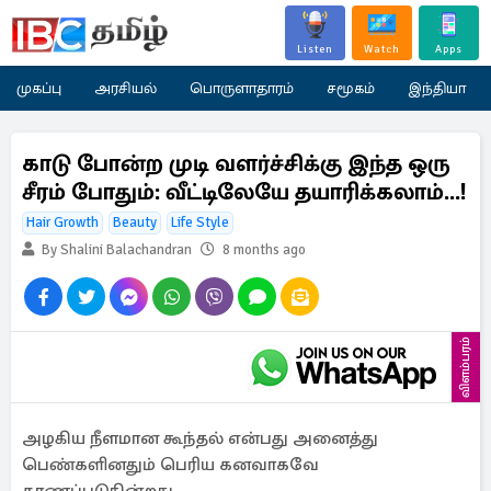
Listen
Watch
Apps
முகப்பு
அரசியல்
பொருளாதாரம்
சமூகம்
இந்தியா
காடு போன்ற முடி வளர்ச்சிக்கு இந்த ஒரு
சீரம் போதும்: வீட்டிலேயே தயாரிக்கலாம்...!
Hair Growth
Beauty
Life Style
By Shalini Balachandran
8 months ago
விளம்பரம்
அழகிய நீளமான கூந்தல் என்பது அனைத்து
பெண்களினதும் பெரிய கனவாகவே