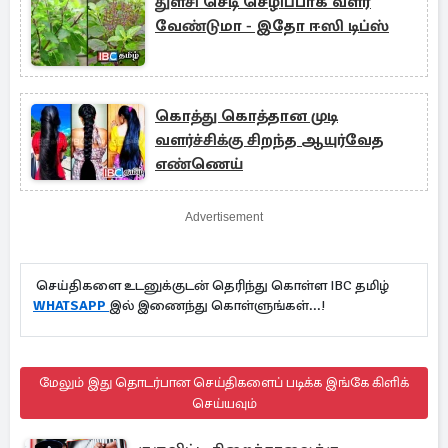
துளசி செடி செழிப்பாக வளர
வேண்டுமா - இதோ ஈஸி டிப்ஸ்
கொத்து கொத்தான முடி
வளர்ச்சிக்கு சிறந்த ஆயுர்வேத
எண்ணெய்
Advertisement
செய்திகளை உடனுக்குடன் தெரிந்து கொள்ள IBC தமிழ்
WHATSAPP
இல் இணைந்து கொள்ளுங்கள்...!
மேலும் இது தொடர்பான செய்திகளைப் படிக்க இங்கே கிளிக்
செய்யவும்