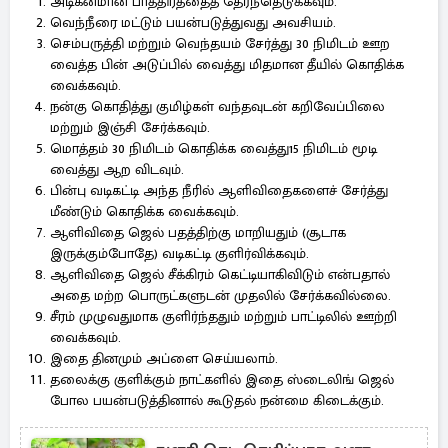
அடிகனமான பாத்திரத்தைத் தேர்ந்தெடுக்கவும்.
வெந்நீரை மட்டும் பயன்படுத்துவது அவசியம்.
செம்பருத்தி மற்றும் வெந்தயம் சேர்த்து 30 நிமிடம் ஊற
வைத்த பின் அடுப்பில் வைத்து மிதமான தீயில் கொதிக்க
வைக்கவும்.
நன்கு கொதித்து குமிழ்கள் வந்தவுடன் கறிவேப்பிலை
மற்றும் இஞ்சி சேர்க்கவும்.
மொத்தம் 30 நிமிடம் கொதிக்க வைத்து15 நிமிடம் மூடி
வைத்து ஆற விடவும்.
பின்பு வடிகட்டி அந்த நீரில் ஆளிவிதைகளைச் சேர்த்து
மீண்டும் கொதிக்க வைக்கவும்.
ஆளிவிதை ஜெல் பதத்திற்கு மாறியதும் (சூடாக
இருக்கும்போதே) வடிகட்டி குளிர்விக்கவும்.
ஆளிவிதை ஜெல் சீக்கிரம் கெட்டியாகிவிடும் என்பதால்
அதை மற்ற பொருட்களுடன் முதலில் சேர்க்கவில்லை.
சீரம் முழுவதுமாக குளிர்ந்ததும் மற்றும் பாட்டிலில் ஊற்றி
வைக்கவும்.
இதை தினமும் அப்ளை செய்யலாம்.
தலைக்கு குளிக்கும் நாட்களில் இதை ஸ்டைலிங் ஜெல்
போல பயன்படுத்தினால் கூடுதல் நன்மை கிடைக்கும்.