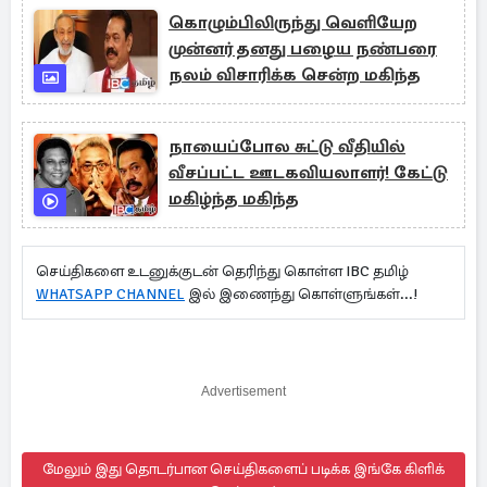
கொழும்பிலிருந்து வெளியேற
முன்னர் தனது பழைய நண்பரை
நலம் விசாரிக்க சென்ற மகிந்த
நாயைப்போல சுட்டு வீதியில்
வீசப்பட்ட ஊடகவியலாளர்! கேட்டு
மகிழ்ந்த மகிந்த
செய்திகளை உடனுக்குடன் தெரிந்து கொள்ள IBC தமிழ்
WHATSAPP CHANNEL
இல் இணைந்து கொள்ளுங்கள்...!
Advertisement
மேலும் இது தொடர்பான செய்திகளைப் படிக்க இங்கே கிளிக்