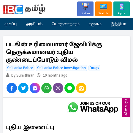
Listen
Watch
Apps
முகப்பு
அரசியல்
பொருளாதாரம்
சமூகம்
இந்தியா
படகின் உரிமையாளர் ஜேவிபிக்கு
நெருக்கமானவர் :புதிய
குண்டைப்போடும் விமல்
Sri Lanka Police
Sri Lanka Police Investigation
Drugs
By Sumithiran
10 months ago
விளம்பரம்
புதிய இணைப்பு