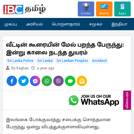
Listen
Watch
Apps
முகப்பு
அரசியல்
பொருளாதாரம்
சமூகம்
இந்தியா
வீட்டின் கூரையின் மேல் பறந்த பேருந்து:
இன்று காலை நடந்த துயரம்
Sri Lanka Police
Sri Lanka
Sri Lankan Peoples
Accident
By Raghav
a year ago
விளம்பரம்
இலங்கை போக்குவரத்து சபைக்கு சொந்தமான
பேருந்து ஒன்று விபத்துக்குள்ளாகியுள்ளது.