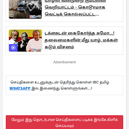
யாழில் வன்முறை கும்பலின்
வெறியாட்டம் - கொடூரமாக
வெட்டிக் கொல்லப்பட்ட
இளைஞன்
டக்ளசுடன் கைகோர்த்த சுமோ…!
தலைமைகளின் மீது யாழ். மக்கள்
கடும் விசனம்
Advertisement
செய்திகளை உடனுக்குடன் தெரிந்து கொள்ள IBC தமிழ்
WHATSAPP
இல் இணைந்து கொள்ளுங்கள்...!
மேலும் இது தொடர்பான செய்திகளைப் படிக்க இங்கே கிளிக்
செய்யவும்