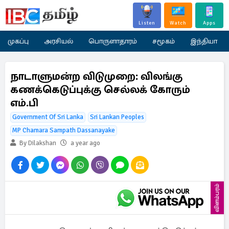
Listen
Watch
Apps
முகப்பு
அரசியல்
பொருளாதாரம்
சமூகம்
இந்தியா
நாடாளுமன்ற விடுமுறை: விலங்கு
கணக்கெடுப்புக்கு செல்லக் கோரும்
எம்.பி
Government Of Sri Lanka
Sri Lankan Peoples
MP Chamara Sampath Dassanayake
By Dilakshan
a year ago
விளம்பரம்