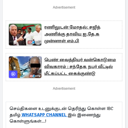
Advertisement
ரணிலுடன் மோதல்: சஜித்
அணிக்கு தாவிய ஐ.தே.க
முன்னாள் எம்.பி
பெண் வைத்தியர் வன்கொடுமை
விவகாரம் : சந்தேக நபர் வீட்டில்
மீட்கப்பட்ட கைக்குண்டு
Advertisement
செய்திகளை உடனுக்குடன் தெரிந்து கொள்ள IBC
தமிழ்
WHATSAPP CHANNEL
இல் இணைந்து
கொள்ளுங்கள்...!