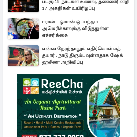
படகு:15 நாட்கள் உணவு, தண்ணீரின்றி
17 அகதிகள் உயிரிழப்பு
ஈரான் - ஓமான் ஒப்பந்தம்
அமெரிக்காவுக்கு விடுத்துள்ள
எச்சரிக்கை
என்ன நேர்ந்தாலும் எதிர்கொள்ளத்
தயார் : நாடு திரும்பவுள்ளதாக ஷேக்
ஹசீனா அறிவிப்பு