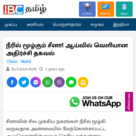
Listen
Watch
Apps
முகப்பு
அரசியல்
பொருளாதாரம்
சமூகம்
இந்தியா
நீரில் மூழ்கும் சீனா! ஆய்வில் வெளியான
அதிர்ச்சி தகவல்
China
World
By Eunice Ruth
2 years ago
விளம்பரம்
சீனாவின் சில முக்கிய நகரங்கள் நீரில் மூழ்கி
வருவதாக அண்மையில் மேற்கொள்ளப்பட்ட