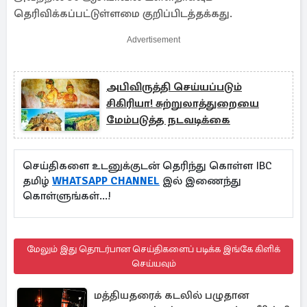
தெரிவிக்கப்பட்டுள்ளமை குறிப்பிடத்தக்கது.
Advertisement
அபிவிருத்தி செய்யப்படும்
சிகிரியா! சுற்றுலாத்துறையை
மேம்படுத்த நடவடிக்கை
செய்திகளை உடனுக்குடன் தெரிந்து கொள்ள IBC
தமிழ்
WHATSAPP CHANNEL
இல் இணைந்து
கொள்ளுங்கள்...!
மேலும் இது தொடர்பான செய்திகளைப் படிக்க இங்கே கிளிக்
செய்யவும்
மத்தியதரைக் கடலில் பழுதான