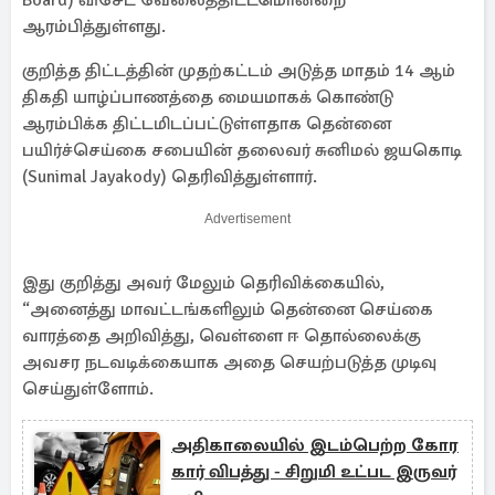
Board) விசேட வேலைத்திட்டமொன்றை
ஆரம்பித்துள்ளது.
குறித்த திட்டத்தின் முதற்கட்டம் அடுத்த மாதம் 14 ஆம்
திகதி யாழ்ப்பாணத்தை மையமாகக் கொண்டு
ஆரம்பிக்க திட்டமிடப்பட்டுள்ளதாக தென்னை
பயிர்ச்செய்கை சபையின் தலைவர் சுனிமல் ஜயகொடி
(Sunimal Jayakody) தெரிவித்துள்ளார்.
Advertisement
இது குறித்து அவர் மேலும் தெரிவிக்கையில்,
“அனைத்து மாவட்டங்களிலும் தென்னை செய்கை
வாரத்தை அறிவித்து, வெள்ளை ஈ தொல்லைக்கு
அவசர நடவடிக்கையாக அதை செயற்படுத்த முடிவு
செய்துள்ளோம்.
அதிகாலையில் இடம்பெற்ற கோர
கார் விபத்து - சிறுமி உட்பட இருவர்