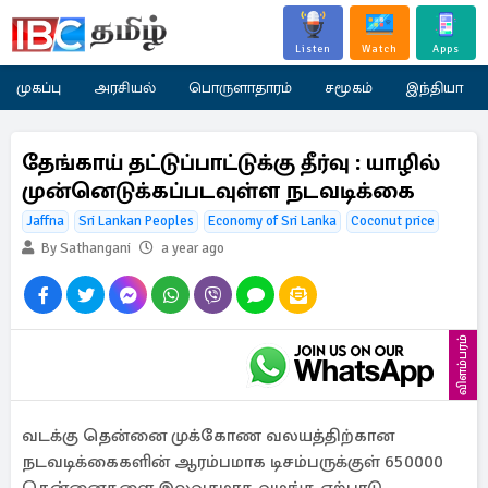
Listen
Watch
Apps
முகப்பு
அரசியல்
பொருளாதாரம்
சமூகம்
இந்தியா
தேங்காய் தட்டுப்பாட்டுக்கு தீர்வு : யாழில்
முன்னெடுக்கப்படவுள்ள நடவடிக்கை
Jaffna
Sri Lankan Peoples
Economy of Sri Lanka
Coconut price
By Sathangani
a year ago
விளம்பரம்
வடக்கு தென்னை முக்கோண வலயத்திற்கான
நடவடிக்கைகளின் ஆரம்பமாக டிசம்பருக்குள் 650000