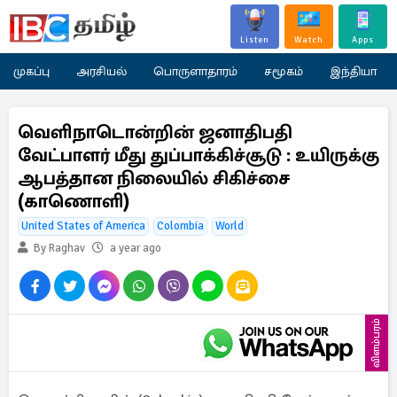
Listen
Watch
Apps
முகப்பு
அரசியல்
பொருளாதாரம்
சமூகம்
இந்தியா
வெளிநாடொன்றின் ஜனாதிபதி
வேட்பாளர் மீது துப்பாக்கிச்சூடு : உயிருக்கு
ஆபத்தான நிலையில் சிகிச்சை
(காணொளி)
United States of America
Colombia
World
By Raghav
a year ago
விளம்பரம்