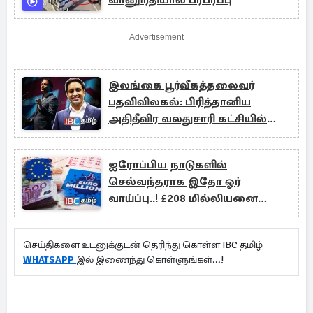
வானூர்தியால் பரபரப்பு
Advertisement
இலங்கை பூர்வீகத்தலைவர்
பதவிவிலகல்: பிரித்தானிய
அதிதீவிர வலதுசாரி கட்சியில்
அதிர்வு
ஐரோப்பிய நாடுகளில்
செல்வந்தராக இதோ ஓர்
வாய்ப்பு..! £208 மில்லியனை
எட்டிய பரிசுத்தொகை
செய்திகளை உடனுக்குடன் தெரிந்து கொள்ள IBC தமிழ்
WHATSAPP
இல் இணைந்து கொள்ளுங்கள்...!