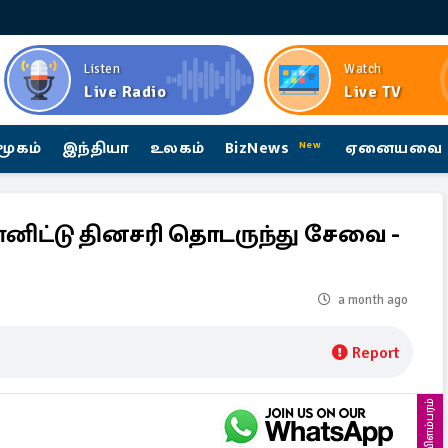
Listen
Watch
Live Radio
Live TV
மூகம்
இந்தியா
உலகம்
BizNews
ஏனையவை
New
்னிட்டு தினசரி தொடருந்து சேவை -
a month ago
Report
விளம்பரம்