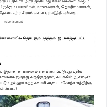
தற்குப் பதிலாக அரசு தற்போது சேவைகளை மேலும்
யிருக்கும் பயணிகள், மாணவர்கள், தொழிலாளர்கள்,
ு தேவையற்ற சிரமங்களை ஏற்படுத்தியுள்ளது.
Advertisement
ைச்சாலையில் தொடரும் பதற்றம்: இடமாற்றப்பட்ட
ை
யே இதற்கான காரணம் எனக் கூறப்படுவது புதிய
காலமாக இருந்து வந்திருந்தால், வடககில் ஆண்டின்
டும் நல்லூர் கந்த சுவாமி ஆலய மகோற்சவத்திற்கு
படவில்லை?