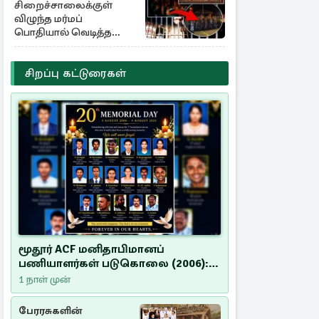
சிறைச்சாலைக்குள்
விழுந்த மர்மப்
பொதியால் வெடித்த
மோதல் - ஒருவர் பலி :
பலர் காயம்
சிறப்பு கட்டுரைகள்
மூதூர் ACF மனிதாபிமானப்
பணியாளர்கள் படுகொலை (2006):
20 ஆண்டுகளாகியும் நீதி
1 நாள் முன்
மறுக்கப்பட்ட மனிதாபிமானப்
பேரவலம்
பேரரசுகளின்