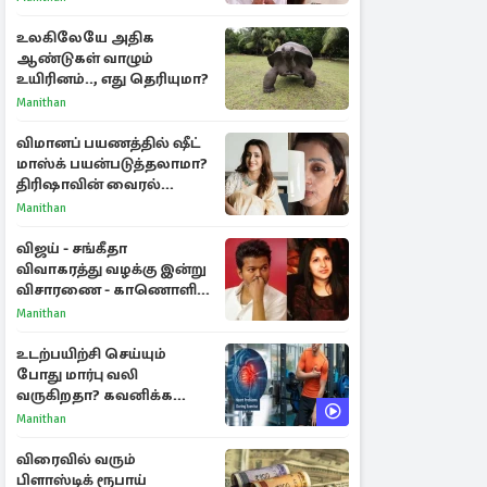
உலகிலேயே அதிக
ஆண்டுகள் வாழும்
உயிரினம்.., எது தெரியுமா?
Manithan
விமானப் பயணத்தில் ஷீட்
மாஸ்க் பயன்படுத்தலாமா?
திரிஷாவின் வைரல்
செல்ஃபிக்கு மருத்துவர்
Manithan
விளக்கம்
விஜய் - சங்கீதா
விவாகரத்து வழக்கு இன்று
விசாரணை - காணொளி
மூலம் ஆஜராக வாய்ப்பு
Manithan
உடற்பயிற்சி செய்யும்
போது மார்பு வலி
வருகிறதா? கவனிக்க
வேண்டிய எச்சரிக்கை
Manithan
அறிகுறிகள்
விரைவில் வரும்
பிளாஸ்டிக் ரூபாய்