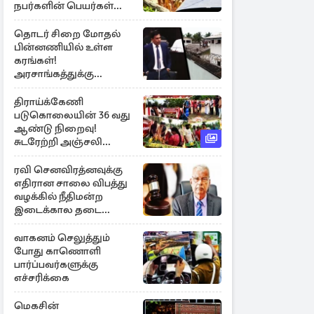
நபர்களின் பெயர்கள்
நீதிமன்றில் சமர்ப்பிப்பு!
தொடர் சிறை மோதல்
பின்னணியில் உள்ள
கரங்கள்!
அரசாங்கத்துக்கு
கிடைத்த புலனாய்வு
தகவல்
திராய்க்கேணி
படுகொலையின் 36 வது
ஆண்டு நிறைவு!
சுடரேற்றி அஞ்சலி
செலுத்திய மக்கள்
ரவி செனவிரத்னவுக்கு
எதிரான சாலை விபத்து
வழக்கில் நீதிமன்ற
இடைக்கால தடை
உத்தரவு!
வாகனம் செலுத்தும்
போது காணொளி
பார்ப்பவர்களுக்கு
எச்சரிக்கை
மெகசின்