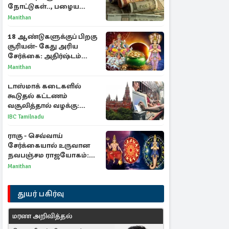
நோட்டுகள்.., பழைய
காகித நோட்டுகள்
Manithan
செல்லுமா?
18 ஆண்டுகளுக்குப் பிறகு
சூரியன்- கேது அரிய
சேர்க்கை: அதிர்ஷ்டம்
பெறும் 3 ராசிகள்!
Manithan
டாஸ்மாக் கடைகளில்
கூடுதல் கட்டணம்
வசூலித்தால் வழக்கு:
சென்னை உயர்நீதிமன்றம்
IBC Tamilnadu
உத்தரவு
ராகு - செவ்வாய்
சேர்க்கையால் உருவான
நவபஞ்சம ராஜயோகம்:
அதிர்ஷ்டம் பெறும் 3
Manithan
ராசிகள்!
துயர் பகிர்வு
மரண அறிவித்தல்