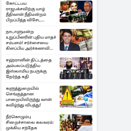
கோட்டபய
ராஜபக்சவிற்கு யாழ்
நீதிவான் நீதிமன்றம்
பிறப்பித்த விசேட
உத்தரவு!
நாடாளுமன்ற
உறுப்பினரின் புதிய மாதச்
சம்பளம்! சர்ச்சையை
கிளப்பிய அர்ச்சுனாவின்
அறிக்கை
சஹ்ரானின் திட்டத்தை
அம்பலப்படுத்திய
இஸ்லாமிய நபருக்கு
நேர்ந்த கதி
களுத்துறையில்
செங்குத்தான
பாறையிலிருந்து வான்
கவிழ்ந்து விபத்து!
நீர்கொழும்பு
சிறைச்சாலை கலவரம்:
முக்கிய சந்தேக