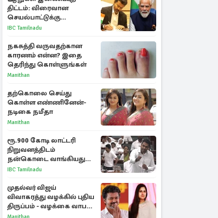
திட்டம்: விரைவான
செயல்பாட்டுக்கு
பிரதமருக்கு முதலமைச்சர்
IBC Tamilnadu
கடிதம்
நகசுத்தி வருவதற்கான
காரணம் என்ன? இதை
தெரிந்து கொள்ளுங்கள்
Manithan
தற்கொலை செய்து
கொள்ள எண்ணினேன்-
நடிகை நமீதா
Manithan
ரூ.900 கோடி லாட்டரி
நிறுவனத்திடம்
நன்கொடை வாங்கியது
ஏன்? உதயநிதி - ஆதவ்
IBC Tamilnadu
விவாதம்
முதல்வர் விஜய்
விவாகரத்து வழக்கில் புதிய
திருப்பம் - வழக்கை வாபஸ்
பெற்ற சங்கீதா!
Manithan