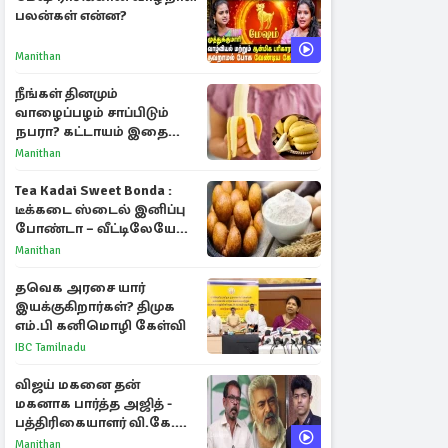
பலன்கள் என்ன?
Manithan
நீங்கள் தினமும்
வாழைப்பழம் சாப்பிடும்
நபரா? கட்டாயம் இதை
தெரிந்து கொள்ளுங்கள்
Manithan
Tea Kadai Sweet Bonda :
டீக்கடை ஸ்டைல் இனிப்பு
போண்டா – வீட்டிலேயே
செய்வது எப்படி?
Manithan
தவெக அரசை யார்
இயக்குகிறார்கள்? திமுக
எம்.பி கனிமொழி கேள்வி
IBC Tamilnadu
விஜய் மகனை தன்
மகனாக பார்த்த அஜித் -
பத்திரிகையாளர் வி.கே.
சுந்தர் ஓபன் டாக்!
Manithan