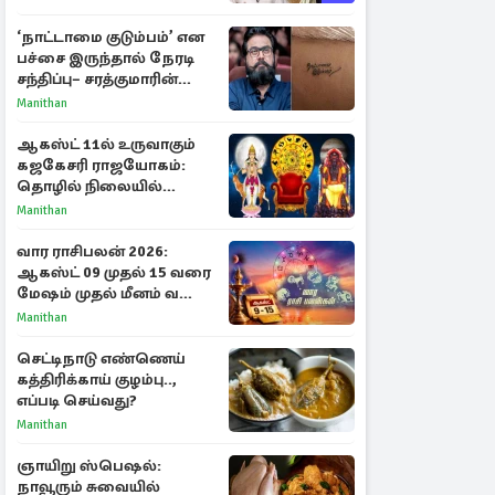
‘நாட்டாமை குடும்பம்’ என
பச்சை இருந்தால் நேரடி
சந்திப்பு– சரத்குமாரின்
புதிய யோசனை
Manithan
ஆகஸ்ட் 11ல் உருவாகும்
கஜகேசரி ராஜயோகம்:
தொழில் நிலையில்
அதிர்ஷ்டம் பெறும் 3
Manithan
ராசிகள்!
வார ராசிபலன் 2026:
ஆகஸ்ட் 09 முதல் 15 வரை
மேஷம் முதல் மீனம் வரை
முழு பலன்கள்
Manithan
செட்டிநாடு எண்ணெய்
கத்திரிக்காய் குழம்பு..,
எப்படி செய்வது?
Manithan
ஞாயிறு ஸ்பெஷல்:
நாவூரும் சுவையில்