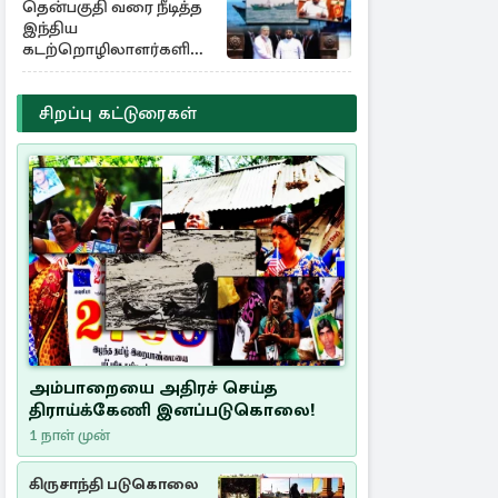
தென்பகுதி வரை நீடித்த
இந்திய
கடற்றொழிலாளர்களின்
ஊடுருவல்
சிறப்பு கட்டுரைகள்
அம்பாறையை அதிரச் செய்த
திராய்க்கேணி இனப்படுகொலை!
1 நாள் முன்
கிருசாந்தி படுகொலை