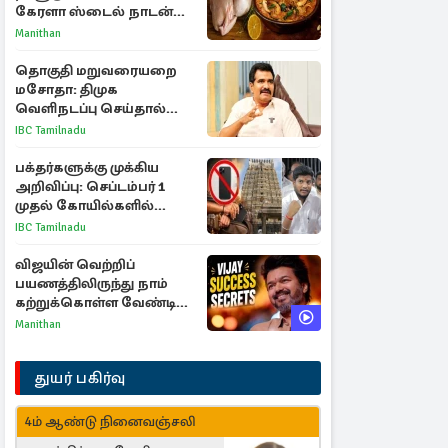
கேரளா ஸ்டைல் நாடன்
சிக்கன் குழம்பு ரெசிபி!
Manithan
தொகுதி மறுவரையறை
மசோதா: திமுக
வெளிநடப்பு செய்தால்
ஆதரவாகவே கருதப்படும்
IBC Tamilnadu
– அமைச்சர் நிர்மல்குமார்
பக்தர்களுக்கு முக்கிய
அறிவிப்பு: செப்டம்பர் 1
முதல் கோயில்களில்
மொபைலுக்கு தடை!
IBC Tamilnadu
விஜயின் வெற்றிப்
பயணத்திலிருந்து நாம்
கற்றுக்கொள்ள வேண்டிய
முக்கிய 3 விடயங்கள்!
Manithan
துயர் பகிர்வு
4ம் ஆண்டு நினைவஞ்சலி