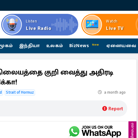
Listen
Watch
Live Radio
Live TV
மூகம்
இந்தியா
உலகம்
BizNews
ஏனையவை
New
நிலையத்தை குறி வைத்து அதிரடி
க்கா!
d
Strait of Hormuz
a month ago
Report
விளம்பரம்