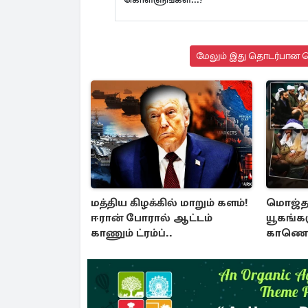
மேலும் இது தொடர்பான செ
மத்திய கிழக்கில் மாறும் களம்!
மொஜ்த
ஈரான் போரால் ஆட்டம்
யூகங்கள
காணும் ட்ரம்ப்..
காணொள
ஈரான்