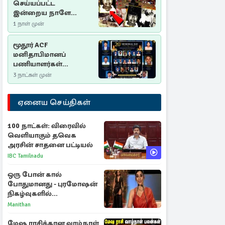
செய்யப்பட்ட
இன்றைய நாளே
செம்மணி
1 நாள் முன்
இனப்படுகொலை
தினம்…!
மூதூர் ACF
மனிதாபிமானப்
பணியாளர்கள்
படுகொலை (2006): 20
3 நாட்கள் முன்
ஆண்டுகளாகியும் நீதி
மறுக்கப்பட்ட
ஏனைய செய்திகள்
மனிதாபிமானப்
பேரவலம்
100 நாட்கள்: விரைவில்
வெளியாகும் தவெக
அரசின் சாதனை பட்டியல்
IBC Tamilnadu
ஒரு போன் கால்
போதுமானது - புரமோஷன்
நிகழ்வுகளில்
பங்கேற்காதது குறித்து
Manithan
நயன்தாரா ஓபன் டாக்!
மேஷ ராசிக்கான வாழ்நாள்