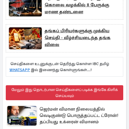
கொலை வழக்கில் 8 பேருக்கு
மரண தண்டனை
தங்கப் பிரியர்களுக்கு முக்கிய
செய்தி - வீழ்ச்சியடைந்த தங்க
விலை
செய்திகளை உடனுக்குடன் தெரிந்து கொள்ள IBC தமிழ்
WHATSAPP
இல் இணைந்து கொள்ளுங்கள்...!
மேலும் இது தொடர்பான செய்திகளைப் படிக்க இங்கே கிளிக்
செய்யவும்
ஜெர்மன் விமான நிலையத்தில்
வெடிகுண்டு பொருத்தப்பட்ட ட்ரோன்!
தப்பியது உக்ரைன் விமானம்