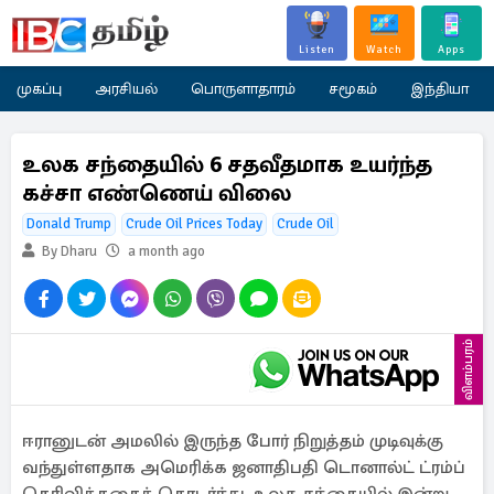
Listen
Watch
Apps
முகப்பு
அரசியல்
பொருளாதாரம்
சமூகம்
இந்தியா
உலக சந்தையில் 6 சதவீதமாக உயர்ந்த
கச்சா எண்ணெய் விலை
Donald Trump
Crude Oil Prices Today
Crude Oil
By Dharu
a month ago
விளம்பரம்
ஈரானுடன் அமலில் இருந்த போர் நிறுத்தம் முடிவுக்கு
வந்துள்ளதாக அமெரிக்க ஜனாதிபதி டொனால்ட் ட்ரம்ப்