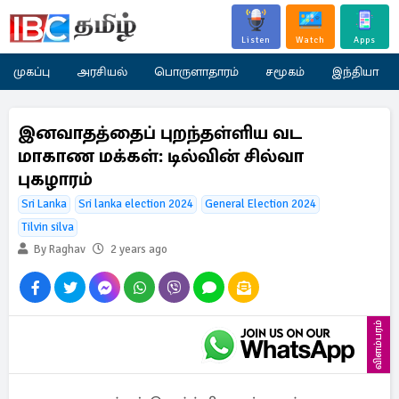
Listen
Watch
Apps
முகப்பு
அரசியல்
பொருளாதாரம்
சமூகம்
இந்தியா
இனவாதத்தைப் புறந்தள்ளிய வட
மாகாண மக்கள்: டில்வின் சில்வா
புகழாரம்
Sri Lanka
Sri lanka election 2024
General Election 2024
Tilvin silva
By Raghav
2 years ago
விளம்பரம்