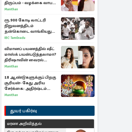
திருப்பம் - வழக்கை வாபஸ்
பெற்ற சங்கீதா!
Manithan
ரூ.900 கோடி லாட்டரி
நிறுவனத்திடம்
நன்கொடை வாங்கியது
ஏன்? உதயநிதி - ஆதவ்
IBC Tamilnadu
விவாதம்
விமானப் பயணத்தில் ஷீட்
மாஸ்க் பயன்படுத்தலாமா?
திரிஷாவின் வைரல்
செல்ஃபிக்கு மருத்துவர்
Manithan
விளக்கம்
18 ஆண்டுகளுக்குப் பிறகு
சூரியன்- கேது அரிய
சேர்க்கை: அதிர்ஷ்டம்
பெறும் 3 ராசிகள்!
Manithan
துயர் பகிர்வு
மரண அறிவித்தல்