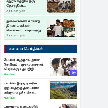
சதுரங்கத்தில் ஒரு
தேசத்தின்
தீர்க்கதரிசனம் :
2 நாட்கள் முன்
சுதுமலை பிரகடனம்
ஒரு வரலாற்றுப் பாடம்
தலைவரைக் காணத்
திரண்ட மக்கள்
வெள்ளம்... வரலாற்றுச்
சிறப்புமிக்க சுதுமலைப்
3 நாட்கள் முன்
பிரகடனம்…
ஏனைய செய்திகள்
பேப்பர் படித்தால் தான்
தெரியும்... முதலமைச்சர்
விஜய்க்கு உதயநிதி
ஸ்டாலின் பதிலடி
Manithan
உலகில் இந்த நகரில்
இறப்பதற்கு தடையாம்:
எங்குள்ளது? என்ன
காரணம் தெரியுமா?
Manithan
டாஸ்மாக் கடைகளில்