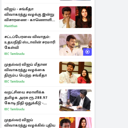
ராசிகள்!
விஜய் - சங்கீதா
விவாகரத்து வழக்கு இன்று
விசாரணை - காணொளி
மூலம் ஆஜராக வாய்ப்பு
Manithan
சட்டப்பேரவை விவாதம்:
உதயநிதி ஸ்டாலின் சரமாரி
கேள்வி
IBC Tamilnadu
முதல்வர் விஜய் மீதான
விவாகரத்து வழக்கை
திரும்ப பெற்ற சங்கீதா
IBC Tamilnadu
வறட்சியை சமாளிக்க
தமிழக அரசு ரூ.288.97
கோடி நிதி ஒதுக்கீடு -
வெளியான அரசாணை
IBC Tamilnadu
முதல்வர் விஜய்
விவாகரத்து வழக்கில் புதிய