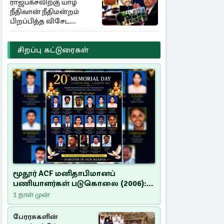
ராஜபக்சவிற்கு யாழ்
நீதிவான் நீதிமன்றம்
பிறப்பித்த விசேட
உத்தரவு!
சிறப்பு கட்டுரைகள்
மூதூர் ACF மனிதாபிமானப்
பணியாளர்கள் படுகொலை (2006):
20 ஆண்டுகளாகியும் நீதி
1 நாள் முன்
மறுக்கப்பட்ட மனிதாபிமானப்
பேரவலம்
பேரரசுகளின்