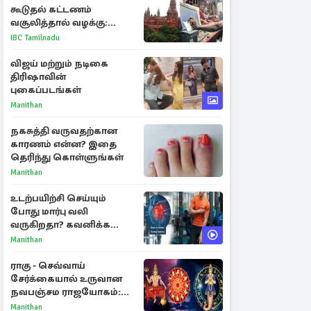
கூடுதல் கட்டணம்
வசூலித்தால் வழக்கு:
சென்னை உயர்நீதிமன்றம்
IBC Tamilnadu
உத்தரவு
விஜய் மற்றும் நடிகை
திரிஷாவின்
புகைப்படங்கள்
Manithan
நகசுத்தி வருவதற்கான
காரணம் என்ன? இதை
தெரிந்து கொள்ளுங்கள்
Manithan
உடற்பயிற்சி செய்யும்
போது மார்பு வலி
வருகிறதா? கவனிக்க
வேண்டிய எச்சரிக்கை
Manithan
அறிகுறிகள்
ராகு - செவ்வாய்
சேர்க்கையால் உருவான
நவபஞ்சம ராஜயோகம்:
அதிர்ஷ்டம் பெறும் 3
Manithan