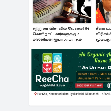
சுற்றுலா விசாவில் வேலை! 94
சீனா உ
வெளிநாட்டவர்களுக்கு 7
விரிசல்
மில்லியன் ரூபா அபராதம்
மூடியத