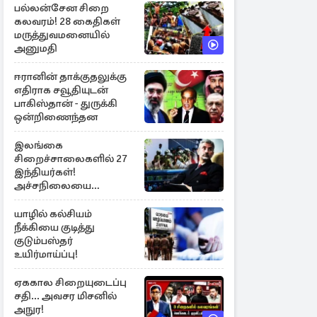
பல்லன்சேன சிறை
கலவரம்! 28 கைதிகள்
மருத்துவமனையில்
அனுமதி
ஈரானின் தாக்குதலுக்கு
எதிராக சவூதியுடன்
பாகிஸ்தான் - துருக்கி
ஒன்றிணைந்தன
இலங்கை
சிறைச்சாலைகளில் 27
இந்தியர்கள்!
அச்சநிலையை
மையப்படுத்தி
ஜெயசங்கர் அறிக்கை
யாழில் கல்சியம்
நீக்கியை குடித்து
குடும்பஸ்தர்
உயிர்மாய்ப்பு!
ஏககால சிறையுடைப்பு
சதி... அவசர மிசனில்
அநுர!