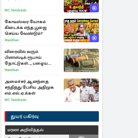
IBC Tamilnadu
கோடீஸ்வர யோகம்
கிடைக்க எந்த பூஜை
செய்ய வேண்டும்?
Manithan
விரைவில் வரும்
பிளாஸ்டிக் ரூபாய்
நோட்டுகள்.., பழைய
காகித நோட்டுகள்
Manithan
செல்லுமா?
அமைச்சர் ஆனந்தை
சந்தித்து பேசிய அதிமுக
எம்.எல்.ஏ.க்கள்
IBC Tamilnadu
துயர் பகிர்வு
மரண அறிவித்தல்