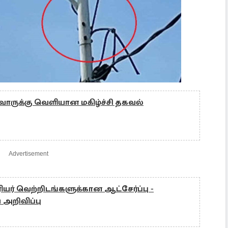
ோருக்கு வெளியான மகிழ்ச்சி தகவல்
Advertisement
ர் வெற்றிடங்களுக்கான ஆட்சேர்ப்பு -
அறிவிப்பு