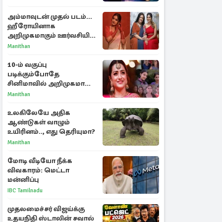
ராசிகள்!
அம்மாவுடன் முதல் படம்...
ஹீரோயினாக
அறிமுகமாகும் ஊர்வசியின்
மகள் தேஜலட்சுமி!
Manithan
10-ம் வகுப்பு
படிக்கும்போதே
சினிமாவில் அறிமுகமான
த்ரிஷா! உண்மையை
Manithan
பகிர்ந்த இயக்குநர் பிரவீன்
காந்தி
உலகிலேயே அதிக
ஆண்டுகள் வாழும்
உயிரினம்.., எது தெரியுமா?
Manithan
மோடி வீடியோ நீக்க
விவகாரம்: மெட்டா
மன்னிப்பு
IBC Tamilnadu
முதலமைச்சர் விஜய்க்கு
உதயநிதி ஸ்டாலின் சவால்