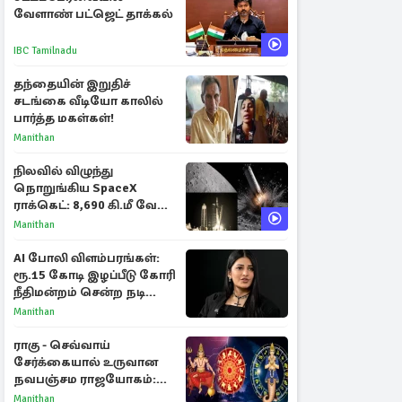
வேளாண் பட்ஜெட் தாக்கல்
IBC Tamilnadu
தந்தையின் இறுதிச்
சடங்கை வீடியோ காலில்
பார்த்த மகள்கள்!
Manithan
நிலவில் விழுந்து
நொறுங்கிய SpaceX
ராக்கெட்: 8,690 கி.மீ வேக
மோதலால் உருவான புதிய
Manithan
பள்ளம்!
AI போலி விளம்பரங்கள்:
ரூ.15 கோடி இழப்பீடு கோரி
நீதிமன்றம் சென்ற நடிகை
ஸ்ருதி ஹாசன்!
Manithan
ராகு - செவ்வாய்
சேர்க்கையால் உருவான
நவபஞ்சம ராஜயோகம்:
அதிர்ஷ்டம் பெறும் 3
Manithan