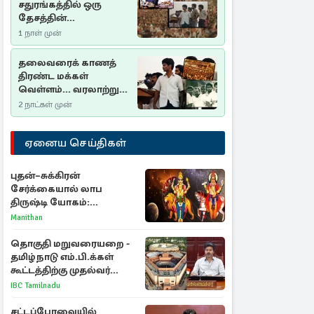
சதுரங்கத்தில் ஒரு
தேசத்தின்
தீர்க்கதரிசனம் :
1 நாள் முன்
சுதுமலை பிரகடனம்
ஒரு வரலாற்றுப் பாடம்
தலைவரைக் காணத்
திரண்ட மக்கள்
வெள்ளம்... வரலாற்றுச்
சிறப்புமிக்க சுதுமலைப்
2 நாட்கள் முன்
பிரகடனம்…
ஏனைய செய்திகள்
புதன்–சுக்கிரன்
சேர்க்கையால் லாப
திருஷ்டி யோகம்:
அதிர்ஷ்டம் பெறும் டாப் 3
Manithan
ராசிகள்!
தொகுதி மறுவரையறை -
தமிழ்நாடு எம்.பி.க்கள்
கூட்டத்திற்கு முதல்வர்
விஜய் அழைப்பு
IBC Tamilnadu
சட்டப்பேரவையில்