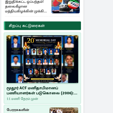
இறுதிக்கட்ட ஒப்பந்தம்!
தலைகீழான
மத்தியகிழக்கின் முக்கிய
பங்கு குறியீடுகள்
சிறப்பு கட்டுரைகள்
மூதூர் ACF மனிதாபிமானப்
பணியாளர்கள் படுகொலை (2006):
20 ஆண்டுகளாகியும் நீதி
11 மணி நேரம் முன்
மறுக்கப்பட்ட மனிதாபிமானப்
பேரவலம்
பேரரசுகளின்