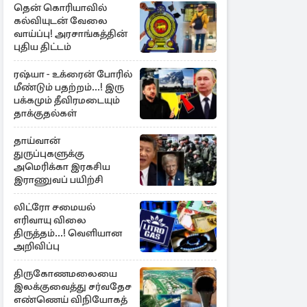
தென் கொரியாவில்
கல்வியுடன் வேலை
வாய்ப்பு! அரசாங்கத்தின்
புதிய திட்டம்
ரஷ்யா - உக்ரைன் போரில்
மீண்டும் பதற்றம்...! இரு
பக்கமும் தீவிரமடையும்
தாக்குதல்கள்
தாய்வான்
துருப்புகளுக்கு
அமெரிக்கா இரகசிய
இராணுவப் பயிற்சி
லிட்ரோ சமையல்
எரிவாயு விலை
திருத்தம்...! வெளியான
அறிவிப்பு
திருகோணமலையை
இலக்குவைத்து சர்வதேச
எண்ணெய் விநியோகத்