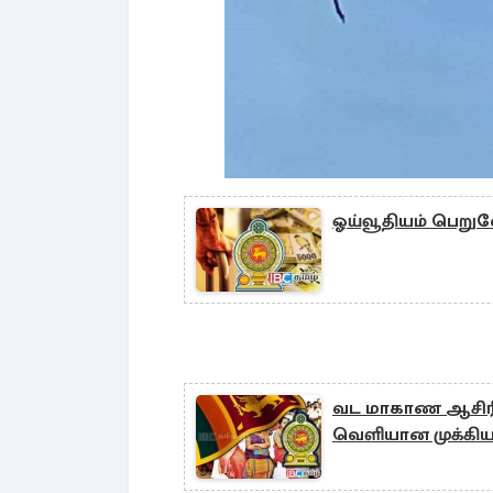
ஓய்வூதியம் பெறுவ
வட மாகாண ஆசிரிய
வெளியான முக்கிய 