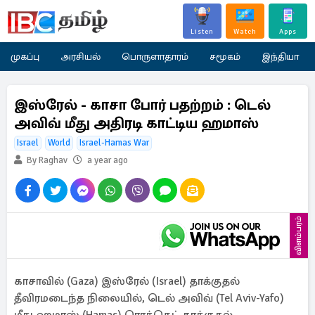
Listen
Watch
Apps
முகப்பு
அரசியல்
பொருளாதாரம்
சமூகம்
இந்தியா
இஸ்ரேல் - காசா போர் பதற்றம் : டெல்
அவிவ் மீது அதிரடி காட்டிய ஹமாஸ்
Israel
World
Israel-Hamas War
By Raghav
a year ago
விளம்பரம்
காசாவில் (Gaza) இஸ்ரேல் (Israel) தாக்குதல்
தீவிரமடைந்த நிலையில், டெல் அவிவ் (Tel Aviv-Yafo)