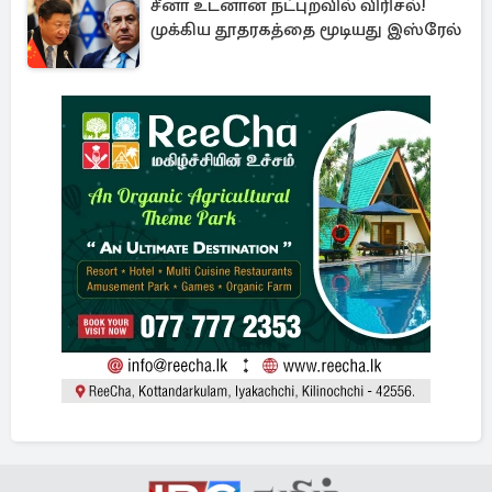
சீனா உடனான நட்புறவில் விரிசல்!
முக்கிய தூதரகத்தை மூடியது இஸ்ரேல்