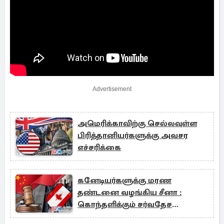
Advertisement
அமெரிக்காவிற்கு செல்லவுள்ள
பிரித்தானியர்களுக்கு அவசர
எச்சரிக்கை
கனேடியர்களுக்கு மரண
தண்டனை வழங்கிய சீனா :
கொந்தளிக்கும் சர்வதேச
அமைப்பு