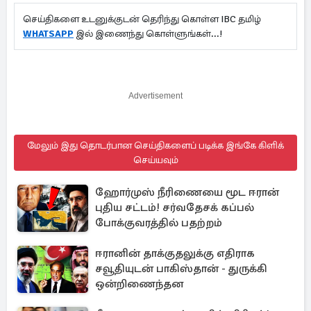
செய்திகளை உடனுக்குடன் தெரிந்து கொள்ள IBC தமிழ்
WHATSAPP
இல் இணைந்து கொள்ளுங்கள்...!
Advertisement
மேலும் இது தொடர்பான செய்திகளைப் படிக்க இங்கே கிளிக்
செய்யவும்
ஹோர்முஸ் நீரிணையை மூட ஈரான்
புதிய சட்டம்! சர்வதேசக் கப்பல்
போக்குவரத்தில் பதற்றம்
ஈரானின் தாக்குதலுக்கு எதிராக
சவூதியுடன் பாகிஸ்தான் - துருக்கி
ஒன்றிணைந்தன