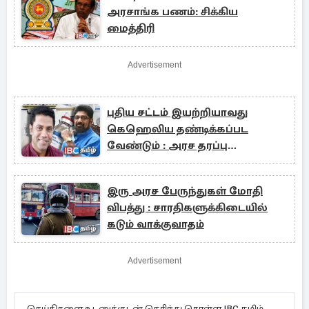
அரசாங்க பணம்: சிக்கிய
மைத்திரி
Advertisement
புதிய சட்டம் இயற்றியாவது
கெஹெலிய தண்டிக்கப்பட
வேண்டும் : அரச தரப்பு
வலியுறுத்தல்
இரு அரச பேருந்துகள் மோதி
விபத்து : சாரதிகளுக்கிடையில்
கடும் வாக்குவாதம்
Advertisement
செய்திகளை உடனுக்குடன் தெரிந்து கொள்ள IBC தமிழ்