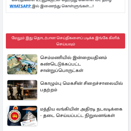
WHATSAPP
இல் இணைந்து கொள்ளுங்கள்...!
மேலும் இது தொடர்பான செய்திகளைப் படிக்க இங்கே கிளிக்
செய்யவும்
செம்மணியில் இன்றையதினம்
கண்டெடுக்கப்பட்ட
சான்றுப்பொருட்கள்
கொழும்பு மெகசின் சிறைச்சாலையில்
பதற்றம்
மத்திய வங்கியின் அதிரடி நடவடிக்கை
- தடை செய்யப்பட்ட நிறுவனங்கள்