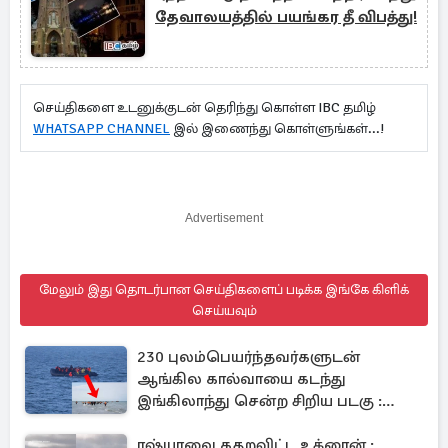
தேவாலயத்தில் பயங்கர தீ விபத்து!
செய்திகளை உடனுக்குடன் தெரிந்து கொள்ள IBC தமிழ்
WHATSAPP CHANNEL
இல் இணைந்து கொள்ளுங்கள்...!
Advertisement
மேலும் இது தொடர்பான செய்திகளைப் படிக்க இங்கே கிளிக்
செய்யவும்
230 புலம்பெயர்ந்தவர்களுடன்
ஆங்கில கால்வாயை கடந்து
இங்கிலாந்து சென்ற சிறிய படகு :
முறியடிக்கப்பட்ட சாதனை
ரஷ்யாவை கதறவிட்ட உக்ரைன் :