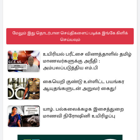
மேலும் இது தொடர்பான செய்திகளைப் படிக்க இங்கே கிளிக்
செய்யவும்
உயிரியல் பரீட்சை வினாத்தாளில் தமிழ்
மாணவர்களுக்கு அநீதி :
அம்பலப்படுத்திய எம்.பி
கையெறி குண்டு உள்ளிட்ட பயங்கர
ஆயுதங்களுடன் அறுவர் கைது!
யாழ். பல்கலைக்கழக இசைத்துறை
மாணவி நிரோஷினி உயிரிழப்பு