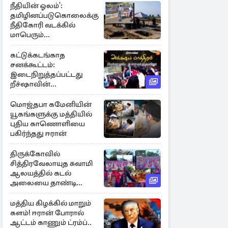
நீதியின் ஓலம்':
தமிழினப்படுகொலைக்கு
நீதிகோரி வடக்கில்
மாபெரும்
கவனயீர்ப்புப்போராட்டம்
கட்டுக்கடங்காத
சனக்கூட்டம்:
இடைநிறுத்தப்பட்டது
றீச்ஷாவின்
உணவுத்திருவிழா!
மொஜ்தபா கமேனியின்
யூகங்களுக்கு மத்தியில்
புதிய காணொளியை
பகிர்ந்தது ஈரான்
திருக்கோவில்
சித்திரவேலாயுத சுவாமி
ஆலயத்தில் கடல்
அலையை தாண்டி
ஒலித்த மாணவர்களின்
கால் சலங்கை ஓசை
மத்திய கிழக்கில் மாறும்
களம்! ஈரான் போரால்
ஆட்டம் காணும் ட்ரம்ப்..