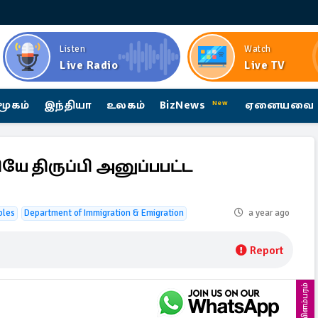
Listen
Watch
Live Radio
Live TV
மூகம்
இந்தியா
உலகம்
BizNews
ஏனையவை
New
ியே திருப்பி அனுப்பபட்ட
ples
Department of Immigration & Emigration
a year ago
Report
விளம்பரம்