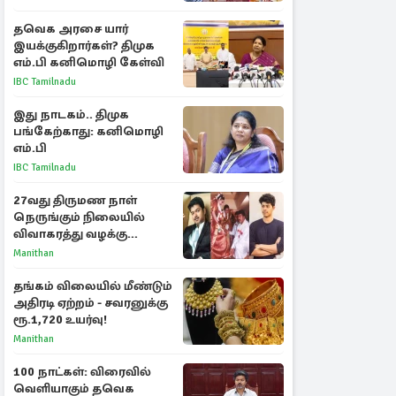
பரபரப்பு பேட்டி
தவெக அரசை யார்
இயக்குகிறார்கள்? திமுக
எம்.பி கனிமொழி கேள்வி
IBC Tamilnadu
இது நாடகம்.. திமுக
பங்கேற்காது: கனிமொழி
எம்.பி
IBC Tamilnadu
27வது திருமண நாள்
நெருங்கும் நிலையில்
விவாகரத்து வழக்கு
வாபஸ்! விஜய்யுடன்
Manithan
மீண்டும் இணைவாரா?
தங்கம் விலையில் மீண்டும்
அதிரடி ஏற்றம் - சவரனுக்கு
ரூ.1,720 உயர்வு!
Manithan
100 நாட்கள்: விரைவில்
வெளியாகும் தவெக