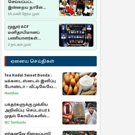
செய்யப்பட்ட
இன்றைய நாளே
செம்மணி
19 மணி நேரம் முன்
இனப்படுகொலை
தினம்…!
மூதூர் ACF
மனிதாபிமானப்
பணியாளர்கள்
படுகொலை (2006): 20
2 நாட்கள் முன்
ஆண்டுகளாகியும் நீதி
மறுக்கப்பட்ட
ஏனைய செய்திகள்
மனிதாபிமானப்
பேரவலம்
Tea Kadai Sweet Bonda :
டீக்கடை ஸ்டைல் இனிப்பு
போண்டா – வீட்டிலேயே
செய்வது எப்படி?
Manithan
பக்தர்களுக்கு முக்கிய
அறிவிப்பு: செப்டம்பர் 1
முதல் கோயில்களில்
மொபைலுக்கு தடை!
IBC Tamilnadu
ஏற்கனவே நிலைப்பாடு