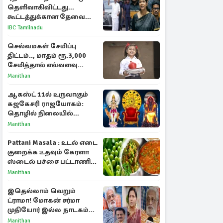
தெளிவாகிவிட்டது...
கூட்டத்துக்கான தேவை
என்ன? - கனிமொழி
IBC Tamilnadu
விமர்சனம்
செல்வமகள் சேமிப்பு
திட்டம்.., மாதம் ரூ.3,000
சேமித்தால் எவ்வளவு
கிடைக்கும்?
Manithan
ஆகஸ்ட் 11ல் உருவாகும்
கஜகேசரி ராஜயோகம்:
தொழில் நிலையில்
அதிர்ஷ்டம் பெறும் 3
Manithan
ராசிகள்!
Pattani Masala : உடல் எடை
குறைக்க உதவும் கேரளா
ஸ்டைல் பச்சை பட்டாணி
கிரேவி
Manithan
இதெல்லாம் வெறும்
ட்ராமா! மோகன் சர்மா
முதியோர் இல்ல நாடகம்
குறித்து குட்டி பத்மினி
Manithan