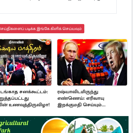
ய்திகளைப் படிக்க இங்கே கிளிக் செய்யவும்
கடங்காத சனக்கூட்டம்:
ரஷ்யாவிடமிருந்து
ுத்தப்பட்டது
எண்ணெய்: எரிவாயு
வின் உணவுத்திருவிழா!
இறக்குமதி செய்யும்
நாடுகளுக்கு பேரிடி!