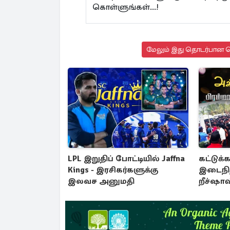
கொள்ளுங்கள்...!
மேலும் இது தொடர்பான செ
LPL இறுதிப் போட்டியில் Jaffna
கட்டுக்
Kings - இரசிகர்களுக்கு
இடைநிற
இலவச அனுமதி
றீச்ஷா