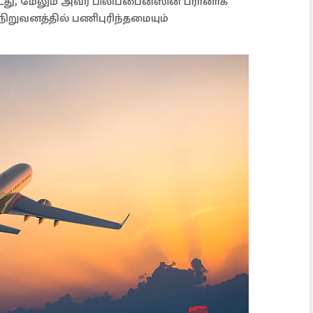
து, மேலும் அவர் பிலிப்பைன்ஸின் பரானாக்
ிறுவனத்தில் பணிபுரிந்தமையும்