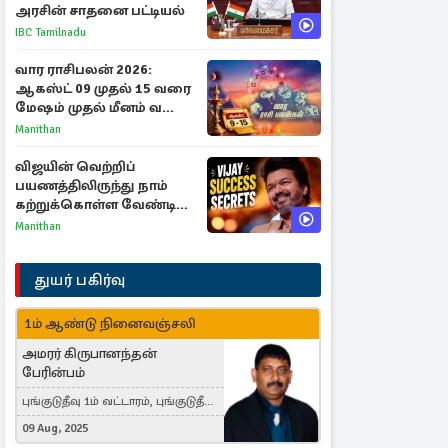
அரசின் சாதனை பட்டியல்
IBC Tamilnadu
வார ராசிபலன் 2026:
ஆகஸ்ட் 09 முதல் 15 வரை
மேஷம் முதல் மீனம் வரை
முழு பலன்கள்
Manithan
விஜயின் வெற்றிப்
பயணத்திலிருந்து நாம்
கற்றுக்கொள்ள வேண்டிய
முக்கிய 3 விடயங்கள்!
Manithan
துயர் பகிர்வு
1ம் ஆண்டு நினைவஞ்சலி
அமரர் கிருபானந்தன்
பேரின்பம்
புங்குடுதீவு 1ம் வட்டாரம், புங்குடுதீவு,
India, Lausanne, Switzerland
09 Aug, 2025