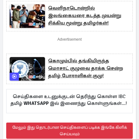
வெளிநாடொன்றில்
இலங்கையரை கடத்த முயன்று
சிக்கிய மூன்று தமிழர்கள்!
Advertisement
கொழும்பில் தங்கியிருந்த
மொசாட் குழுவை தாக்க சென்ற
தமிழ் போராளிகள் குழு!
செய்திகளை உடனுக்குடன் தெரிந்து கொள்ள IBC
தமிழ்
WHATSAPP
இல் இணைந்து கொள்ளுங்கள்...!
மேலும் இது தொடர்பான செய்திகளைப் படிக்க இங்கே கிளிக்
செய்யவும்