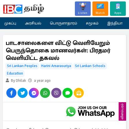
Listen
Watch
Apps
முகப்பு
அரசியல்
பொருளாதாரம்
சமூகம்
இந்தியா
பாடசாலைகளை விட்டு வெளியேறும்
பெருந்தொகை மாணவர்கள்: பிரதமர்
வெளியிட்ட தகவல்
Sri Lankan Peoples
Harini Amarasuriya
Sri Lankan Schools
Education
By Dhilak
a year ago
விளம்பரம்