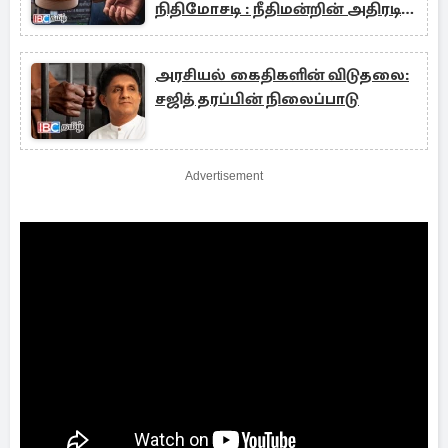
நிதிமோசடி : நீதிமன்றின் அதிரடி
உத்தரவு
அரசியல் கைதிகளின் விடுதலை:
சஜித் தரப்பின் நிலைப்பாடு
Advertisement