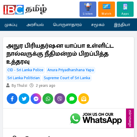
Listen
Watch
Apps
முகப்பு
அரசியல்
பொருளாதாரம்
சமூகம்
இந்தியா
அநுர பிரியதர்ஷன யாப்பா உள்ளிட்ட
நால்வருக்கு நீதிமன்றம் பிறப்பித்த
உத்தரவு
CID - Sri Lanka Police
Anura Priyadharshana Yapa
Sri Lanka Politician
Supreme Court of Sri Lanka
By Thulsi
2 years ago
விளம்பரம்