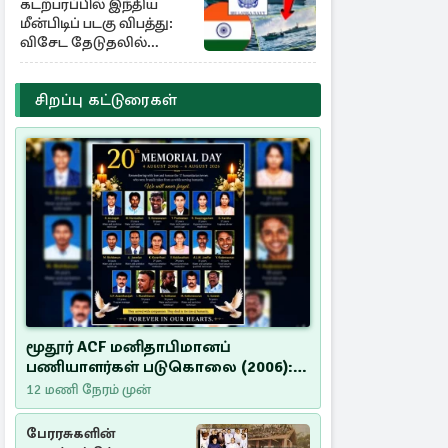
கடற்பரப்பில் இந்திய
மீன்பிடிப் படகு விபத்து:
விசேட தேடுதலில்
இலங்கை கடற்படை
சிறப்பு கட்டுரைகள்
மூதூர் ACF மனிதாபிமானப்
பணியாளர்கள் படுகொலை (2006):
20 ஆண்டுகளாகியும் நீதி
12 மணி நேரம் முன்
மறுக்கப்பட்ட மனிதாபிமானப்
பேரவலம்
பேரரசுகளின்