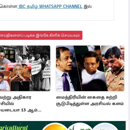
ு கொள்ள
IBC தமிழ் WHATSAPP CHANNEL
இல்
ய்திகளைப் படிக்க இங்கே கிளிக் செய்யவும்
ற்று அதிகார
மைத்திரியின் கைதை சுற்றி
சியில்
சூடுபிடித்துள்ள அரசியல் களம்
ையடையா 13 ஆம்
்தத்தின்
ோற்றம்