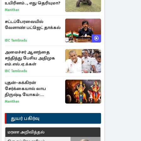
உயிரினம்.., எது தெரியுமா?
Manithan
சட்டப்பேரவையில்
வேளாண் பட்ஜெட் தாக்கல்
IBC Tamilnadu
அமைச்சர் ஆனந்தை
சந்தித்து பேசிய அதிமுக
எம்.எல்.ஏ.க்கள்
IBC Tamilnadu
புதன்–சுக்கிரன்
சேர்க்கையால் லாப
திருஷ்டி யோகம்:
அதிர்ஷ்டம் பெறும் டாப் 3
Manithan
ராசிகள்!
துயர் பகிர்வு
மரண அறிவித்தல்