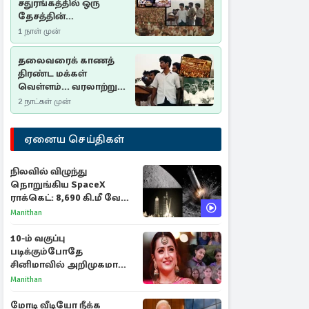
சதுரங்கத்தில் ஒரு
தேசத்தின்
தீர்க்கதரிசனம் :
1 நாள் முன்
சுதுமலை பிரகடனம்
ஒரு வரலாற்றுப் பாடம்
தலைவரைக் காணத்
திரண்ட மக்கள்
வெள்ளம்... வரலாற்றுச்
சிறப்புமிக்க சுதுமலைப்
2 நாட்கள் முன்
பிரகடனம்…
ஏனைய செய்திகள்
நிலவில் விழுந்து
நொறுங்கிய SpaceX
ராக்கெட்: 8,690 கி.மீ வேக
மோதலால் உருவான புதிய
Manithan
பள்ளம்!
10-ம் வகுப்பு
படிக்கும்போதே
சினிமாவில் அறிமுகமான
த்ரிஷா! உண்மையை
Manithan
பகிர்ந்த இயக்குநர் பிரவீன்
காந்தி
மோடி வீடியோ நீக்க