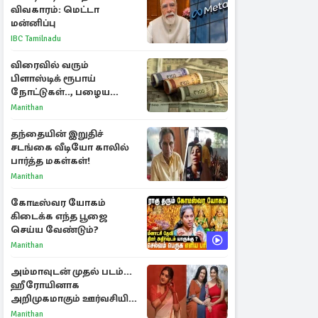
விவகாரம்: மெட்டா
மன்னிப்பு
IBC Tamilnadu
விரைவில் வரும்
பிளாஸ்டிக் ரூபாய்
நோட்டுகள்.., பழைய
காகித நோட்டுகள்
Manithan
செல்லுமா?
தந்தையின் இறுதிச்
சடங்கை வீடியோ காலில்
பார்த்த மகள்கள்!
Manithan
கோடீஸ்வர யோகம்
கிடைக்க எந்த பூஜை
செய்ய வேண்டும்?
Manithan
அம்மாவுடன் முதல் படம்...
ஹீரோயினாக
அறிமுகமாகும் ஊர்வசியின்
மகள் தேஜலட்சுமி!
Manithan