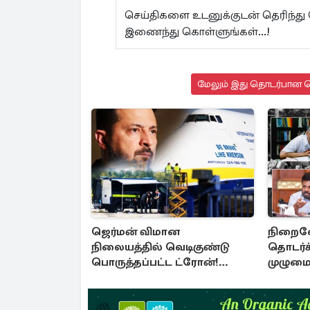
செய்திகளை உடனுக்குடன் தெரிந்த
இணைந்து கொள்ளுங்கள்...!
மேலும் இது தொடர்பான செ
ஜெர்மன் விமான
நிறைவே
நிலையத்தில் வெடிகுண்டு
தொடர்ச்
பொருத்தப்பட்ட ட்ரோன்!
முழும
தப்பியது உக்ரைன் விமானம்
சீர்திருத
மாயத்த