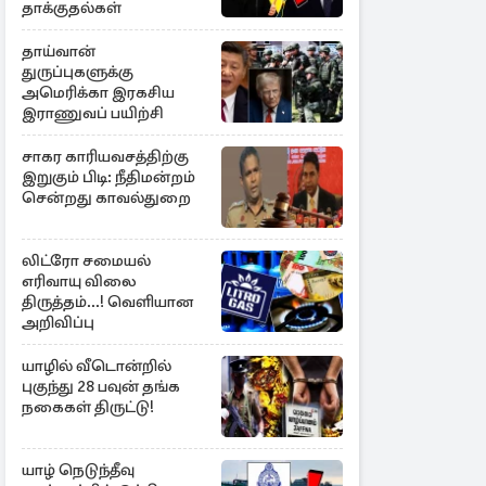
தாக்குதல்கள்
தாய்வான்
துருப்புகளுக்கு
அமெரிக்கா இரகசிய
இராணுவப் பயிற்சி
சாகர காரியவசத்திற்கு
இறுகும் பிடி: நீதிமன்றம்
சென்றது காவல்துறை
லிட்ரோ சமையல்
எரிவாயு விலை
திருத்தம்...! வெளியான
அறிவிப்பு
யாழில் வீடொன்றில்
புகுந்து 28 பவுன் தங்க
நகைகள் திருட்டு!
யாழ் நெடுந்தீவு