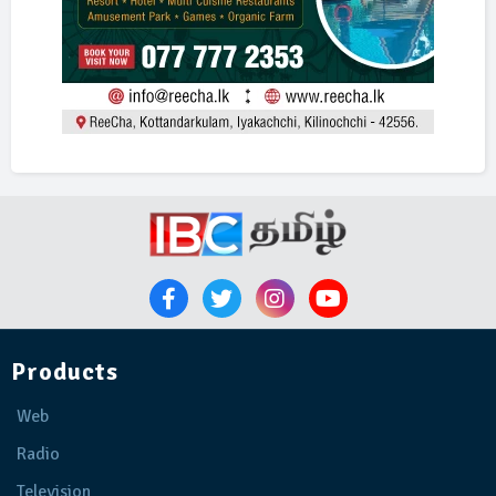
Products
Web
Radio
Television