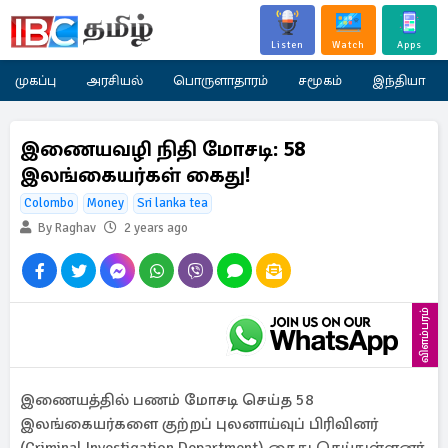
Listen
Watch
Apps
முகப்பு
அரசியல்
பொருளாதாரம்
சமூகம்
இந்தியா
இணையவழி நிதி மோசடி: 58
இலங்கையர்கள் கைது!
Colombo
Money
Sri lanka tea
By Raghav
2 years ago
விளம்பரம்
இணையத்தில் பணம் மோசடி செய்த 58
இலங்கையர்களை குற்றப் புலனாய்வுப் பிரிவினர்