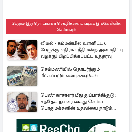
மேலும் இது தொடர்பான செய்திகளைப் படிக்க இங்கே கிளிக்
செய்யவும்
விமல் - கம்மன்பில உள்ளிட்ட 6
பேருக்கு எதிராக நீதிமன்ற அவமதிப்பு
வழக்கு! பிறப்பிக்கப்பட்ட உத்தரவு
செம்மணியில் தொடர்ந்தும்
மீட்கப்படும் என்புக்கூடுகள்
பெண் காசாளர் மீது துப்பாக்கிசூடு :
சந்தேக நபரை கைது செய்ய
பொதுமக்களின் உதவியை நாடும்
காவல்துறை