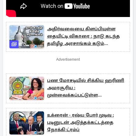
அதிர்வலையை கிளப்பியுள்ள
தையிட்டி விகாரை : நாடு கடந்த
தமிழீழ அரசாங்கம் கடும்
கண்டனம்
Advertisement
பண மோசடியில் சிக்கிய ஹரிணி
அமரசூரிய :
முன்வைக்கப்பட்டுள்ள
குற்றச்சாட்டு
உக்ரைன் - ரஷ்ய போர் முடிவு :
புடினுடன் அடுத்தக்கட்டத்தை
நோக்கி ட்ரம்ப்