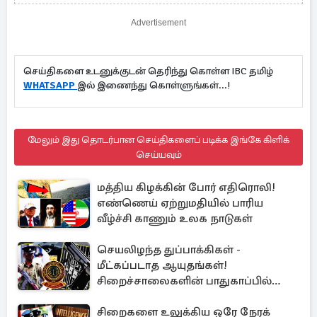
Advertisement
செய்திகளை உடனுக்குடன் தெரிந்து கொள்ள IBC தமிழ்
WHATSAPP
இல் இணைந்து கொள்ளுங்கள்...!
மேலும் இது தொடர்பான செய்திகளைப் படிக்க இங்கே கிளிக்
செய்யவும்
மத்திய கிழக்கின் போர் எதிரொலி!
எண்ணெய் ஏற்றுமதியில் பாரிய
வீழ்ச்சி காணும் உலக நாடுகள்
செயலிழந்த துப்பாக்கிகள் -
மீட்கப்படாத ஆயுதங்கள்!
சிறைச்சாலைகளின் பாதுகாப்பில்
பாரிய அச்சுறுத்தல்
சிறைகளை உலுக்கிய ஒரே நேரக்