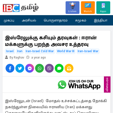
Listen
Watch
Apps
முகப்பு
அரசியல்
பொருளாதாரம்
சமூகம்
இந்தியா
இஸ்ரேலுக்கு கசியும் தரவுகள் : ஈரான்
மக்களுக்கு பறந்த அவசர உத்தரவு
Israel
Iran
Iran-Israel Cold War
World War III
Iran-Israel War
By Raghav
a year ago
விளம்பரம்
இஸ்ரேலுடன் (Israel) மோதல் உச்சக்கட்டத்தை நோக்கி
நகர்ந்துள்ள நிலையில் ஈரானிய (Iran) மக்களது