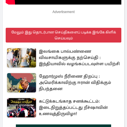
Advertisement
மேலும் இது தொடர்பான செய்திகளைப் படிக்க இங்கே கிளிக்
செய்யவும்
இலங்கை பால்பண்ணை
விவசாயிகளுக்கு நற்செய்தி :
இந்தியாவில் வழங்கப்படவுள்ள பயிற்சி
ஹோர்முஸ் நீரிணை திறப்பு :
அமெரிக்காவிற்கு ஈரான் விதிக்கும்
நிபந்தனை
கட்டுக்கடங்காத சனக்கூட்டம்:
இடைநிறுத்தப்பட்டது றீச்ஷாவின்
உணவுத்திருவிழா!