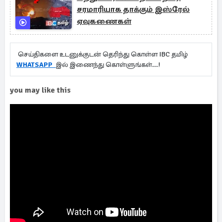
சரமாரியாக தாக்கும் இஸ்ரேல்
ஏவுகணைகள்
செய்திகளை உடனுக்குடன் தெரிந்து கொள்ள IBC தமிழ்
WHATSAPP
இல் இணைந்து கொள்ளுங்கள்...!
you may like this