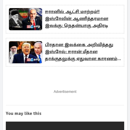
ஈரானில் ஆட்சி மாற்றம்!!
இஸ்ரேலின் ஆணித்தரமான
இலக்கு: நெதன்யாகு அதிரடி
பிரதான இலக்கை அறிவித்தது
இஸ்ரேல்: ஈரான் மீதான
தாக்குதலுக்கு ஏதுவான காரணம்
இதுதான்..!
Advertisement
You may like this