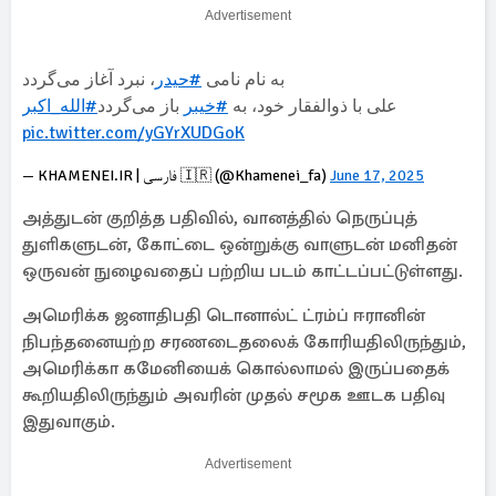
Advertisement
به نام نامی
#حیدر
، نبرد آغاز می‌گردد
علی با ذوالفقار خود، به
#خیبر
باز می‌گردد
#الله_اکبر
pic.twitter.com/yGYrXUDGoK
— KHAMENEI.IR | فارسی 🇮🇷 (@Khamenei_fa)
June 17, 2025
அத்துடன் குறித்த பதிவில், வானத்தில் நெருப்புத்
துளிகளுடன், கோட்டை ஒன்றுக்கு வாளுடன் மனிதன்
ஒருவன் நுழைவதைப் பற்றிய படம் காட்டப்பட்டுள்ளது.
அமெரிக்க ஜனாதிபதி டொனால்ட் ட்ரம்ப் ஈரானின்
நிபந்தனையற்ற சரணடைதலைக் கோரியதிலிருந்தும்,
அமெரிக்கா கமேனியைக் கொல்லாமல் இருப்பதைக்
கூறியதிலிருந்தும் அவரின் முதல் சமூக ஊடக பதிவு
இதுவாகும்.
Advertisement