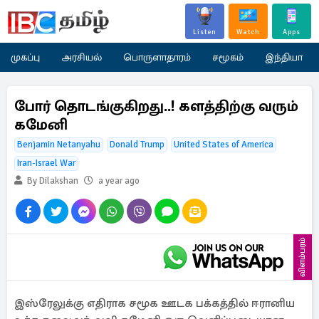
Listen
Watch
Apps
முகப்பு
அரசியல்
பொருளாதாரம்
சமூகம்
இந்தியா
போர் தொடங்குகிறது..! களத்திற்கு வரும்
கமேனி
Benjamin Netanyahu
Donald Trump
United States of America
Iran-Israel War
By Dilakshan
a year ago
விளம்பரம்
இஸ்ரேலுக்கு எதிராக சமூக ஊடக பக்கத்தில் ஈரானிய