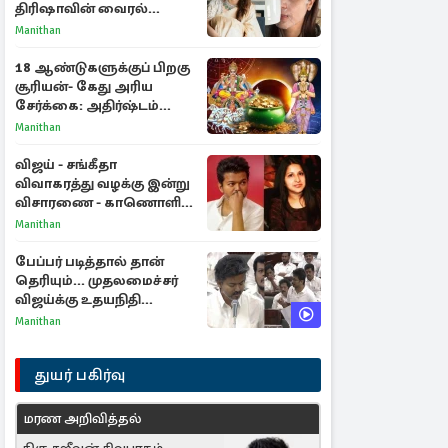
திரிஷாவின் வைரல்
செல்ஃபிக்கு மருத்துவர்
Manithan
விளக்கம்
18 ஆண்டுகளுக்குப் பிறகு
சூரியன்- கேது அரிய
சேர்க்கை: அதிர்ஷ்டம்
பெறும் 3 ராசிகள்!
Manithan
விஜய் - சங்கீதா
விவாகரத்து வழக்கு இன்று
விசாரணை - காணொளி
மூலம் ஆஜராக வாய்ப்பு
Manithan
பேப்பர் படித்தால் தான்
தெரியும்... முதலமைச்சர்
விஜய்க்கு உதயநிதி
ஸ்டாலின் பதிலடி
Manithan
துயர் பகிர்வு
மரண அறிவித்தல்