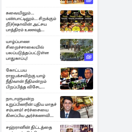
சுவையிலும்...
பண்பாட்டிலும்... சிறக்கும்
றீ(ச்)ஷாவின் அட்சய
பாத்திரம் உணவுத்
திருவிழா ஆரம்பம்
யாழ்ப்பாண
சிறைச்சாலையில்
பலப்படுத்தப்பட்டுள்ள
பாதுகாப்பு!
கோட்டபய
ராஜபக்சவிற்கு யாழ்
நீதிவான் நீதிமன்றம்
பிறப்பித்த விசேட
உத்தரவு!
நாடாளுமன்ற
உறுப்பினரின் புதிய மாதச்
சம்பளம்! சர்ச்சையை
கிளப்பிய அர்ச்சுனாவின்
அறிக்கை
சஹ்ரானின் திட்டத்தை