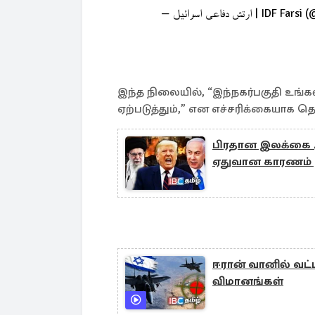
— ارتش دفاعی اسرائیل | I
இந்த நிலையில், “இந்நகர்பகுதி உங்க
ஏற்படுத்தும்,” என எச்சரிக்கையாக தெர
பிரதான இலக்கை அற
ஏதுவான காரணம் இ
ஈரான் வானில் வட்ட
விமானங்கள்