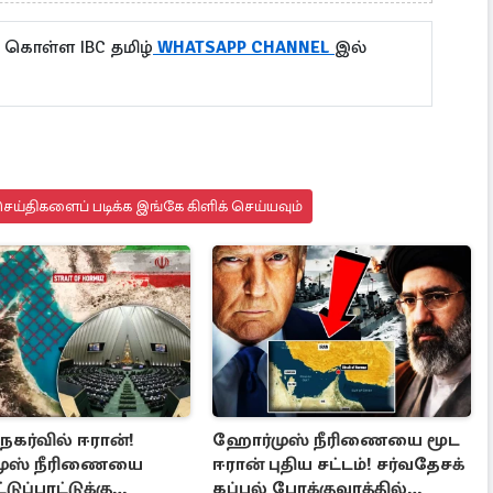
 கொள்ள IBC தமிழ்
WHATSAPP CHANNEL
இல்
ய்திகளைப் படிக்க இங்கே கிளிக் செய்யவும்
 நகர்வில் ஈரான்!
ஹோர்முஸ் நீரிணையை மூட
ுஸ் நீரிணையை
ஈரான் புதிய சட்டம்! சர்வதேசக்
்டுப்பாட்டுக்கு
கப்பல் போக்குவரத்தில்