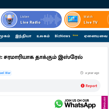
Listen
Watch
Live Radio
Live TV
மூகம்
இந்தியா
உலகம்
BizNews
ஏனையவை
New
 சரமாரியாக தாக்கும் இஸ்ரேல்
rael War
a year ago
Report
விளம்பரம்