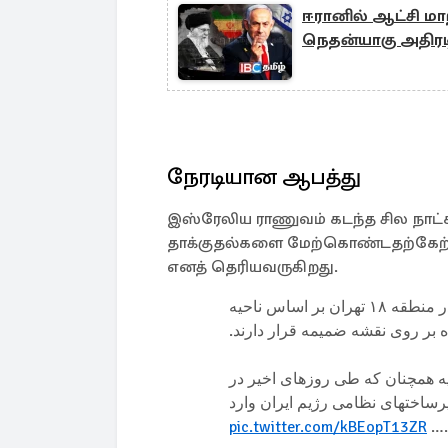
ஈரானில் ஆட்சி ம
நெதன்யாகு அதிரட
நேரடியான ஆபத்து
இஸ்ரேலிய ராணுவம் கடந்த சில நாட்கள
தாக்குதல்களை மேற்கொண்டதற்கேற்ப
எனத் தெரியவருகிறது.
🔴 هشدار فوری به کارکنان و نیز کلیه افرادی که در منطقه ۱۸ تهران بر اساس ناحیه
بر روی نقشه ضمیمه قرار دارند
⭕️ همچنان که طی روزهای اخیر در
رساختهای نظامی رژیم ایران وارد
pic.twitter.com/kBEopT13ZR
شد