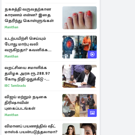
நகசுத்தி வருவதற்கான
காரணம் என்ன? இதை
தெரிந்து கொள்ளுங்கள்
Manithan
உடற்பயிற்சி செய்யும்
போது மார்பு வலி
வருகிறதா? கவனிக்க
வேண்டிய எச்சரிக்கை
Manithan
அறிகுறிகள்
வறட்சியை சமாளிக்க
தமிழக அரசு ரூ.288.97
கோடி நிதி ஒதுக்கீடு -
வெளியான அரசாணை
IBC Tamilnadu
விஜய் மற்றும் நடிகை
திரிஷாவின்
புகைப்படங்கள்
Manithan
விமானப் பயணத்தில் ஷீட்
மாஸ்க் பயன்படுத்தலாமா?