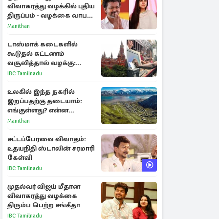
விவாகரத்து வழக்கில் புதிய
திருப்பம் - வழக்கை வாபஸ்
பெற்ற சங்கீதா!
Manithan
டாஸ்மாக் கடைகளில்
கூடுதல் கட்டணம்
வசூலித்தால் வழக்கு:
சென்னை உயர்நீதிமன்றம்
IBC Tamilnadu
உத்தரவு
உலகில் இந்த நகரில்
இறப்பதற்கு தடையாம்:
எங்குள்ளது? என்ன
காரணம் தெரியுமா?
Manithan
சட்டப்பேரவை விவாதம்:
உதயநிதி ஸ்டாலின் சரமாரி
கேள்வி
IBC Tamilnadu
முதல்வர் விஜய் மீதான
விவாகரத்து வழக்கை
திரும்ப பெற்ற சங்கீதா
IBC Tamilnadu