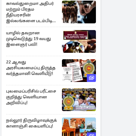
காவல்துறைமா அதிபர்
மற்றும் பிரதம
நீதியரசரின்
இல்லங்களை படம்பிடித்த
சந்தேக நபர் கைது!
யாழில் தவறான
முடிவெடுத்து 19 வயது
இளைஞர் பலி!
22 ஆவது
அரசியலமைப்பு திருத்த
வர்த்தமானி வெளியீடு!
புலமைப்பரிசில் பரீட்சை
குறித்து வெளியான
அறிவிப்பு!
நல்லூர் திருவிழாவுக்குக்
காளாஞ்சி கையளிப்பு!