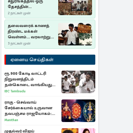
சதுரங்கத்தில் ஒரு
தேசத்தின்
தீர்க்கதரிசனம் :
2 நாட்கள் முன்
சுதுமலை பிரகடனம்
ஒரு வரலாற்றுப் பாடம்
தலைவரைக் காணத்
திரண்ட மக்கள்
வெள்ளம்... வரலாற்றுச்
சிறப்புமிக்க சுதுமலைப்
3 நாட்கள் முன்
பிரகடனம்…
ஏனைய செய்திகள்
ரூ.900 கோடி லாட்டரி
நிறுவனத்திடம்
நன்கொடை வாங்கியது
ஏன்? உதயநிதி - ஆதவ்
IBC Tamilnadu
விவாதம்
ராகு - செவ்வாய்
சேர்க்கையால் உருவான
நவபஞ்சம ராஜயோகம்:
அதிர்ஷ்டம் பெறும் 3
Manithan
ராசிகள்!
முதல்வர் விஜய்