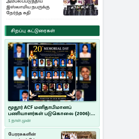
அம்பலப்படுத்திய
இஸ்லாமிய நபருக்கு
நேர்ந்த கதி
சிறப்பு கட்டுரைகள்
மூதூர் ACF மனிதாபிமானப்
பணியாளர்கள் படுகொலை (2006):
20 ஆண்டுகளாகியும் நீதி
1 நாள் முன்
மறுக்கப்பட்ட மனிதாபிமானப்
பேரவலம்
பேரரசுகளின்