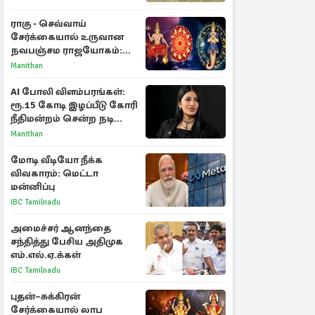
ராகு - செவ்வாய்
சேர்க்கையால் உருவான
நவபஞ்சம ராஜயோகம்:
அதிர்ஷ்டம் பெறும் 3
Manithan
ராசிகள்!
AI போலி விளம்பரங்கள்:
ரூ.15 கோடி இழப்பீடு கோரி
நீதிமன்றம் சென்ற நடிகை
ஸ்ருதி ஹாசன்!
Manithan
மோடி வீடியோ நீக்க
விவகாரம்: மெட்டா
மன்னிப்பு
IBC Tamilnadu
அமைச்சர் ஆனந்தை
சந்தித்து பேசிய அதிமுக
எம்.எல்.ஏ.க்கள்
IBC Tamilnadu
புதன்–சுக்கிரன்
சேர்க்கையால் லாப