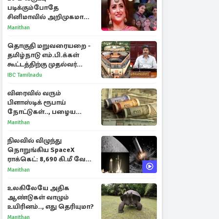
படிக்கும்போதே
சினிமாவில் அறிமுகமான
த்ரிஷா! உண்மையை
Manithan
பகிர்ந்த இயக்குநர் பிரவீன்
காந்தி
தொகுதி மறுவரையறை -
தமிழ்நாடு எம்.பி.க்கள்
கூட்டத்திற்கு முதல்வர்
விஜய் அழைப்பு
IBC Tamilnadu
விரைவில் வரும்
பிளாஸ்டிக் ரூபாய்
நோட்டுகள்.., பழைய
காகித நோட்டுகள்
Manithan
செல்லுமா?
நிலவில் விழுந்து
நொறுங்கிய SpaceX
ராக்கெட்: 8,690 கி.மீ வேக
மோதலால் உருவான புதிய
Manithan
பள்ளம்!
உலகிலேயே அதிக
ஆண்டுகள் வாழும்
உயிரினம்.., எது தெரியுமா?
Manithan