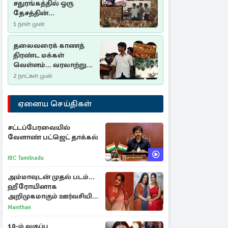
சதுரங்கத்தில் ஒரு
தேசத்தின்
தீர்க்கதரிசனம் :
1 நாள் முன்
சுதுமலை பிரகடனம்
ஒரு வரலாற்றுப் பாடம்
தலைவரைக் காணத்
திரண்ட மக்கள்
வெள்ளம்... வரலாற்றுச்
சிறப்புமிக்க சுதுமலைப்
2 நாட்கள் முன்
பிரகடனம்…
ஏனைய செய்திகள்
சட்டப்பேரவையில்
வேளாண் பட்ஜெட் தாக்கல்
IBC Tamilnadu
அம்மாவுடன் முதல் படம்...
ஹீரோயினாக
அறிமுகமாகும் ஊர்வசியின்
மகள் தேஜலட்சுமி!
Manithan
10-ம் வகுப்பு