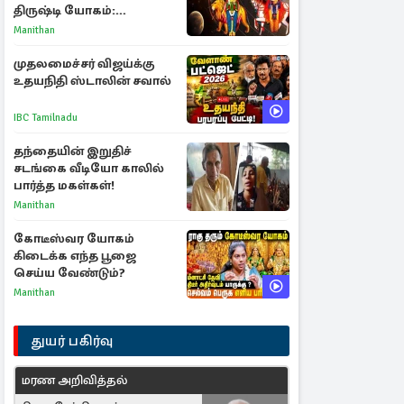
திருஷ்டி யோகம்:
அதிர்ஷ்டம் பெறும் டாப் 3
Manithan
ராசிகள்!
முதலமைச்சர் விஜய்க்கு
உதயநிதி ஸ்டாலின் சவால்
IBC Tamilnadu
தந்தையின் இறுதிச்
சடங்கை வீடியோ காலில்
பார்த்த மகள்கள்!
Manithan
கோடீஸ்வர யோகம்
கிடைக்க எந்த பூஜை
செய்ய வேண்டும்?
Manithan
துயர் பகிர்வு
மரண அறிவித்தல்