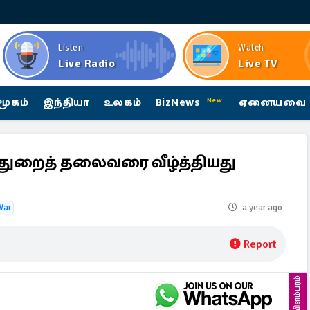
Listen
Watch
Live Radio
Live TV
மூகம்
இந்தியா
உலகம்
BizNews
ஏனையவை
New
ுறைத் தலைவரை வீழ்த்தியது
War
a year ago
Report
விளம்பரம்