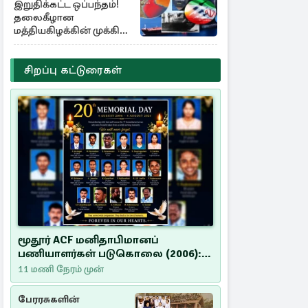
இறுதிக்கட்ட ஒப்பந்தம்!
தலைகீழான
மத்தியகிழக்கின் முக்கிய
பங்கு குறியீடுகள்
சிறப்பு கட்டுரைகள்
மூதூர் ACF மனிதாபிமானப்
பணியாளர்கள் படுகொலை (2006):
20 ஆண்டுகளாகியும் நீதி
11 மணி நேரம் முன்
மறுக்கப்பட்ட மனிதாபிமானப்
பேரவலம்
பேரரசுகளின்