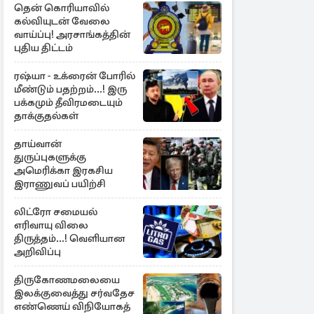
தென் கொரியாவில்
கல்வியுடன் வேலை
வாய்ப்பு! அரசாங்கத்தின்
புதிய திட்டம்
ரஷ்யா - உக்ரைன் போரில்
மீண்டும் பதற்றம்...! இரு
பக்கமும் தீவிரமடையும்
தாக்குதல்கள்
தாய்வான்
துருப்புகளுக்கு
அமெரிக்கா இரகசிய
இராணுவப் பயிற்சி
லிட்ரோ சமையல்
எரிவாயு விலை
திருத்தம்...! வெளியான
அறிவிப்பு
திருகோணமலையை
இலக்குவைத்து சர்வதேச
எண்ணெய் விநியோகத்