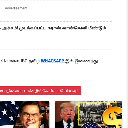
Advertisement
 அச்சம்! முடக்கப்பட்ட ஈரான் வான்வெளி மீண்டும்
ு கொள்ள IBC தமிழ்
WHATSAPP
இல் இணைந்து
ய்திகளைப் படிக்க இங்கே கிளிக் செய்யவும்