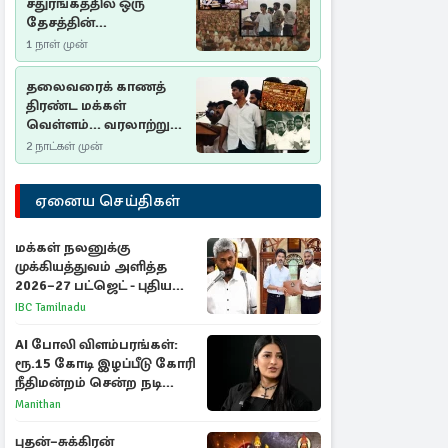
சதுரங்கத்தில் ஒரு
தேசத்தின்
தீர்க்கதரிசனம் :
1 நாள் முன்
சுதுமலை பிரகடனம்
ஒரு வரலாற்றுப் பாடம்
தலைவரைக் காணத்
திரண்ட மக்கள்
வெள்ளம்... வரலாற்றுச்
சிறப்புமிக்க சுதுமலைப்
2 நாட்கள் முன்
பிரகடனம்…
ஏனைய செய்திகள்
மக்கள் நலனுக்கு
முக்கியத்துவம் அளித்த
2026–27 பட்ஜெட் - புதிய
நலத்திட்டங்கள்
IBC Tamilnadu
என்னென்ன?
AI போலி விளம்பரங்கள்:
ரூ.15 கோடி இழப்பீடு கோரி
நீதிமன்றம் சென்ற நடிகை
ஸ்ருதி ஹாசன்!
Manithan
புதன்–சுக்கிரன்