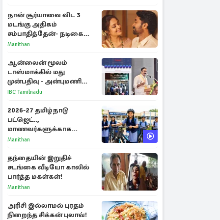
நான் சூர்யாவை விட 3
மடங்கு அதிகம்
சம்பாதித்தேன்- நடிகை
ஜோதிகா
Manithan
ஆன்லைன் மூலம்
டாஸ்மாக்கில் மது
முன்பதிவு - அன்புமணி
ராமதாஸ் எதிர்ப்பு
IBC Tamilnadu
2026-27 தமிழ்நாடு
பட்ஜெட்..,
மாணவர்களுக்காக
வெளியான முக்கிய
Manithan
அறிவிப்புகள்
தந்தையின் இறுதிச்
சடங்கை வீடியோ காலில்
பார்த்த மகள்கள்!
Manithan
அரிசி இல்லாமல் புரதம்
நிறைந்த சிக்கன் புலாவ்!