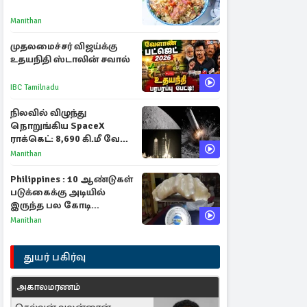
Manithan
முதலமைச்சர் விஜய்க்கு
உதயநிதி ஸ்டாலின் சவால்
IBC Tamilnadu
நிலவில் விழுந்து
நொறுங்கிய SpaceX
ராக்கெட்: 8,690 கி.மீ வேக
மோதலால் உருவான புதிய
Manithan
பள்ளம்!
Philippines : 10 ஆண்டுகள்
படுக்கைக்கு அடியில்
இருந்த பல கோடி
மதிப்புள்ள அரிய முத்து!
Manithan
துயர் பகிர்வு
அகாலமரணம்