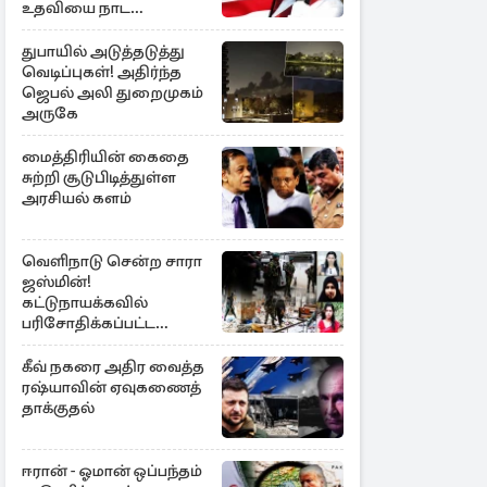
உதவியை நாட
அரசாங்கம் முடிவு
துபாயில் அடுத்தடுத்து
வெடிப்புகள்! அதிர்ந்த
ஜெபல் அலி துறைமுகம்
அருகே
மைத்திரியின் கைதை
சுற்றி சூடுபிடித்துள்ள
அரசியல் களம்
வெளிநாடு சென்ற சாரா
ஜஸ்மின்!
கட்டுநாயக்கவில்
பரிசோதிக்கப்பட்ட
CCTVவில்
வெளிச்சத்துக்கு வந்த
கீவ் நகரை அதிர வைத்த
தகவல்
ரஷ்யாவின் ஏவுகணைத்
தாக்குதல்
ஈரான் - ஓமான் ஒப்பந்தம்