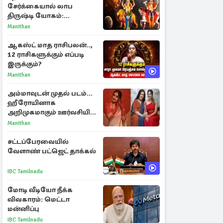
சேர்க்கையால் லாப
திருஷ்டி யோகம்:
அதிர்ஷ்டம் பெறும் டாப் 3
Manithan
ராசிகள்!
ஆகஸ்ட் மாத ராசிபலன்..,
12 ராசிகளுக்கும் எப்படி
இருக்கும்?
Manithan
அம்மாவுடன் முதல் படம்...
ஹீரோயினாக
அறிமுகமாகும் ஊர்வசியின்
மகள் தேஜலட்சுமி!
Manithan
சட்டப்பேரவையில்
வேளாண் பட்ஜெட் தாக்கல்
IBC Tamilnadu
மோடி வீடியோ நீக்க
விவகாரம்: மெட்டா
மன்னிப்பு
IBC Tamilnadu