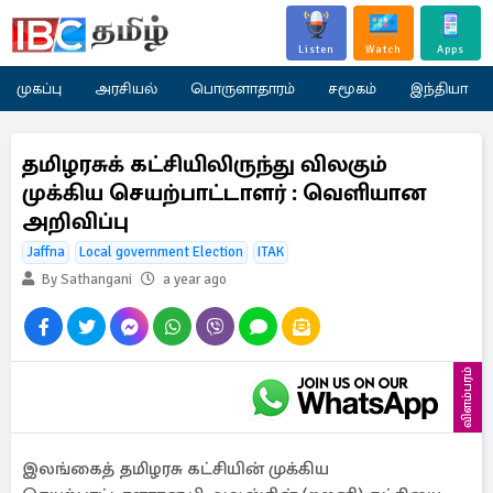
Listen
Watch
Apps
முகப்பு
அரசியல்
பொருளாதாரம்
சமூகம்
இந்தியா
தமிழரசுக் கட்சியிலிருந்து விலகும்
முக்கிய செயற்பாட்டாளர் : வெளியான
அறிவிப்பு
Jaffna
Local government Election
ITAK
By Sathangani
a year ago
விளம்பரம்
இலங்கைத் தமிழரசு கட்சியின் முக்கிய