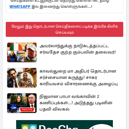
செய்திகளை உடனுக்குடன் தெரிந்து கொள்ள IBC தமிழ்
WHATSAPP
இல் இணைந்து கொள்ளுங்கள்...!
மேலும் இது தொடர்பான செய்திகளைப் படிக்க இங்கே கிளிக்
செய்யவும்
அயர்லாந்துக்கு நாடுகடத்தப்பட்ட
சர்வதேச குற்ற கும்பலின் தலைவர்!
காவல்துறை மா அதிபர் தொடர்பான
சர்ச்சையான கருத்து! சாகர
காரியவசம் விசாரணைக்கு அழைப்பு
நிஜமான பாபா வங்காவின் 2
கணிப்புக்கள்...! அடுத்தது புடினின்
பதவி விலகல்