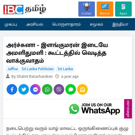
Listen
Watch
Apps
முகப்பு
அரசியல்
பொருளாதாரம்
சமூகம்
இந்தியா
அர்ச்சுனா - இளங்குமரன் இடையே
அமளிதுமளி : கூட்டத்தில் வெடித்த
வாக்குவாதம்
Jaffna
Sri Lanka Politician
Sri Lanka
By Shalini Balachandran
a year ago
விளம்பரம்
நடைபெற்று வரும் யாழ் மாவட்ட ஒருங்கிணைப்புக் குழு