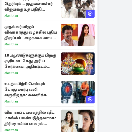
தெரியும்... முதலமைச்சர்
விஜய்க்கு உதயநிதி
ஸ்டாலின் பதிலடி
Manithan
முதல்வர் விஜய்
விவாகரத்து வழக்கில் புதிய
திருப்பம் - வழக்கை வாபஸ்
பெற்ற சங்கீதா!
Manithan
18 ஆண்டுகளுக்குப் பிறகு
சூரியன்- கேது அரிய
சேர்க்கை: அதிர்ஷ்டம்
பெறும் 3 ராசிகள்!
Manithan
உடற்பயிற்சி செய்யும்
போது மார்பு வலி
வருகிறதா? கவனிக்க
வேண்டிய எச்சரிக்கை
Manithan
அறிகுறிகள்
விமானப் பயணத்தில் ஷீட்
மாஸ்க் பயன்படுத்தலாமா?
திரிஷாவின் வைரல்
செல்ஃபிக்கு மருத்துவர்
Manithan