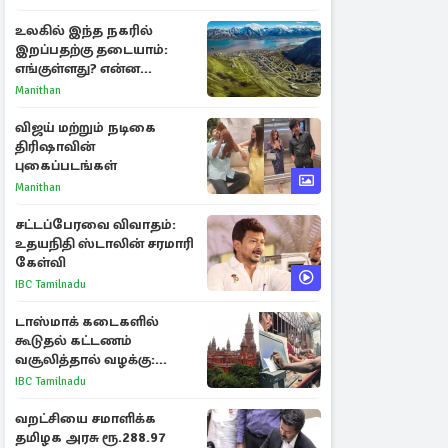
விளக்கம்
உலகில் இந்த நகரில்
இறப்பதற்கு தடையாம்:
எங்குள்ளது? என்ன
காரணம் தெரியுமா?
Manithan
விஜய் மற்றும் நடிகை
திரிஷாவின்
புகைப்படங்கள்
Manithan
சட்டப்பேரவை விவாதம்:
உதயநிதி ஸ்டாலின் சரமாரி
கேள்வி
IBC Tamilnadu
டாஸ்மாக் கடைகளில்
கூடுதல் கட்டணம்
வசூலித்தால் வழக்கு:
சென்னை உயர்நீதிமன்றம்
IBC Tamilnadu
உத்தரவு
வறட்சியை சமாளிக்க
தமிழக அரசு ரூ.288.97