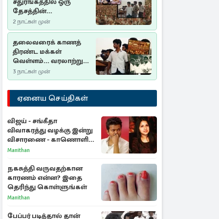
சதுரங்கத்தில் ஒரு
தேசத்தின்
தீர்க்கதரிசனம் :
2 நாட்கள் முன்
சுதுமலை பிரகடனம்
ஒரு வரலாற்றுப் பாடம்
தலைவரைக் காணத்
திரண்ட மக்கள்
வெள்ளம்... வரலாற்றுச்
சிறப்புமிக்க சுதுமலைப்
3 நாட்கள் முன்
பிரகடனம்…
ஏனைய செய்திகள்
விஜய் - சங்கீதா
விவாகரத்து வழக்கு இன்று
விசாரணை - காணொளி
மூலம் ஆஜராக வாய்ப்பு
Manithan
நகசுத்தி வருவதற்கான
காரணம் என்ன? இதை
தெரிந்து கொள்ளுங்கள்
Manithan
பேப்பர் படித்தால் தான்