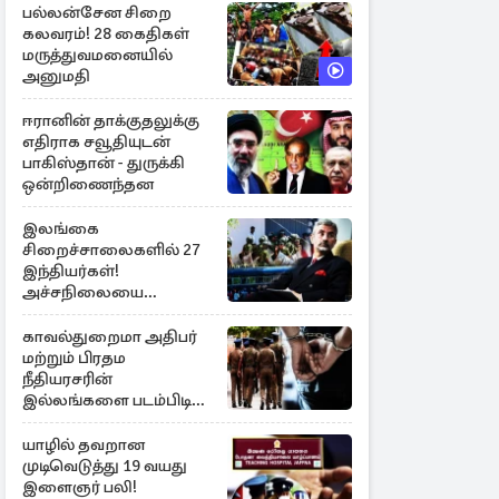
பல்லன்சேன சிறை
கலவரம்! 28 கைதிகள்
மருத்துவமனையில்
அனுமதி
ஈரானின் தாக்குதலுக்கு
எதிராக சவூதியுடன்
பாகிஸ்தான் - துருக்கி
ஒன்றிணைந்தன
இலங்கை
சிறைச்சாலைகளில் 27
இந்தியர்கள்!
அச்சநிலையை
மையப்படுத்தி
ஜெயசங்கர் அறிக்கை
காவல்துறைமா அதிபர்
மற்றும் பிரதம
நீதியரசரின்
இல்லங்களை படம்பிடித்த
சந்தேக நபர் கைது!
யாழில் தவறான
முடிவெடுத்து 19 வயது
இளைஞர் பலி!