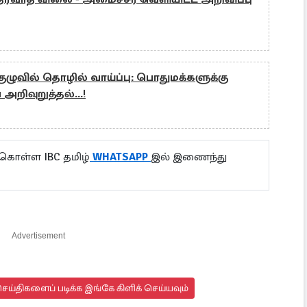
ுவில் தொழில் வாய்ப்பு: பொதுமக்களுக்கு
றிவுறுத்தல்...!
 கொள்ள IBC தமிழ்
WHATSAPP
இல் இணைந்து
Advertisement
ய்திகளைப் படிக்க இங்கே கிளிக் செய்யவும்