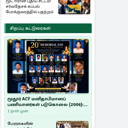
மூட ஈரான் புதிய சட்டம்!
சர்வதேசக் கப்பல்
போக்குவரத்தில் பதற்றம்
சிறப்பு கட்டுரைகள்
மூதூர் ACF மனிதாபிமானப்
பணியாளர்கள் படுகொலை (2006):
20 ஆண்டுகளாகியும் நீதி
1 நாள் முன்
மறுக்கப்பட்ட மனிதாபிமானப்
பேரவலம்
பேரரசுகளின்