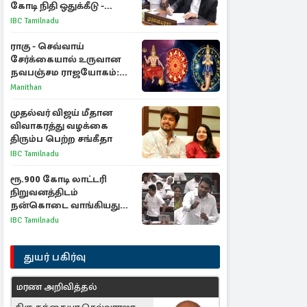
கோடி நிதி ஒதுக்கீடு -
வெளியான அரசாணை
IBC Tamilnadu
ராகு - செவ்வாய்
சேர்க்கையால் உருவான
நவபஞ்சம ராஜயோகம்:
அதிர்ஷ்டம் பெறும் 3
Manithan
ராசிகள்!
முதல்வர் விஜய் மீதான
விவாகரத்து வழக்கை
திரும்ப பெற்ற சங்கீதா
IBC Tamilnadu
ரூ.900 கோடி லாட்டரி
நிறுவனத்திடம்
நன்கொடை வாங்கியது
ஏன்? உதயநிதி - ஆதவ்
IBC Tamilnadu
விவாதம்
துயர் பகிர்வு
மரண அறிவித்தல்