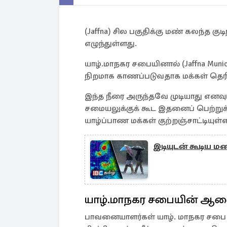
(Jaffna) சில பகுதிக்கு மண் கலந்த குட
எழுந்துள்ளது.
யாழ்.மாநகர சபையினால் (Jaffna Municip
நிறமாக காணப்படுவதாக மக்கள் தெரி
இந்த நீரை அருந்தவே முடியாது எனவ
சமையலுக்குக் கூட இதனைப் பெற்று
யாழ்ப்பாண மக்கள் குற்றஞ்சாட்டியுள்
இடியுடன் கூடிய ம
யாழ்.மாநகர சபையின் ஆ
பாவனையாளர்கள் யாழ். மாநகர சபை அ