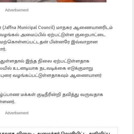
Advertisement
 (Jaffna Municipal Council) மாநகர ஆணையாளரிடம்
் வழங்கல் அமைப்பில் ஏற்பட்டுள்ள குறைபாட்டை
 மேற்கொள்ளப்பட்டதன் பின்னரே இவ்வாறான
ர்.
்துள்ளதால் இந்த நிலை ஏற்பட்டுள்ளதாக
லையில் உடனடியாக நடவடிக்கை எடுக்குமாறு
ிப்புரை வழங்கப்பட்டுள்ளதாகவும் ஆணையாளர்
்ப்பாண மக்கள் குடிநீரின்றி தவித்து வருவதாக
ள்ளனர்.
Advertisement
தரவாத விலை - அமைச்சர் வெளியிட்ட அறிவிப்பு