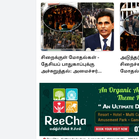
சிறைக்குள் மோதல்கள் -
அடுத்தட
தேசியப் பாதுகாப்புக்கு
சிறைச்
அச்சுறுத்தல்: அமைச்சர்
மோதல் 
விஜேபால விசேட அறிவிப்பு
சலசலப்ப