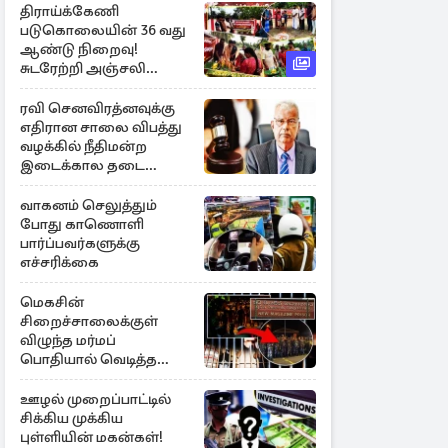
திராய்க்கேணி
படுகொலையின் 36 வது
ஆண்டு நிறைவு!
சுடரேற்றி அஞ்சலி
செலுத்திய மக்கள்
ரவி செனவிரத்னவுக்கு
எதிரான சாலை விபத்து
வழக்கில் நீதிமன்ற
இடைக்கால தடை
உத்தரவு!
வாகனம் செலுத்தும்
போது காணொளி
பார்ப்பவர்களுக்கு
எச்சரிக்கை
மெகசின்
சிறைச்சாலைக்குள்
விழுந்த மர்மப்
பொதியால் வெடித்த
மோதல் - ஒருவர் பலி :
பலர் காயம்
ஊழல் முறைப்பாட்டில்
சிக்கிய முக்கிய
புள்ளியின் மகன்கள்!