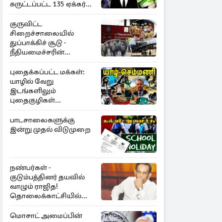
சுருட்டப்பட்ட 135 ஏக்கர்
தேயிலைத் தோட்டம்
குருவிட்ட
சிறைச்சாலையில்
துப்பாக்கிச் சூடு -
நீதியமைச்சரின்
அறிவிப்பு
புதைக்கப்பட்ட மக்கள்:
யாழில் வேறு
இடங்களிலும்
புதைகுழிகள்
இருக்கலாம்..!
எழுமாற்றாக அகழ்வு
பாடசாலைகளுக்கு
இன்று முதல் விடுமுறை
நண்பர்கள் -
குடும்பத்தினர் தயவில்
வாழும் ராஜித!
தொலைக்காட்சியில்
குமுறல்
மொசாட் அமைப்பின்