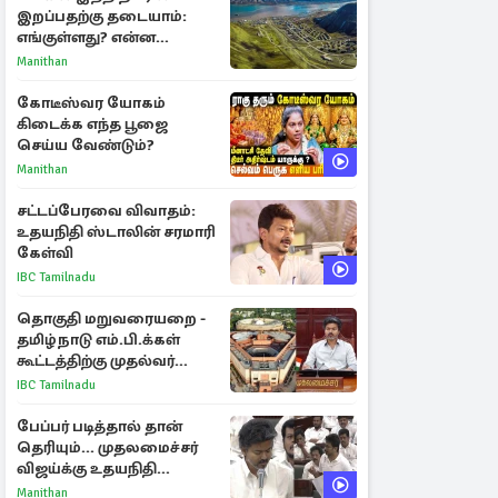
இறப்பதற்கு தடையாம்:
எங்குள்ளது? என்ன
காரணம் தெரியுமா?
Manithan
கோடீஸ்வர யோகம்
கிடைக்க எந்த பூஜை
செய்ய வேண்டும்?
Manithan
சட்டப்பேரவை விவாதம்:
உதயநிதி ஸ்டாலின் சரமாரி
கேள்வி
IBC Tamilnadu
தொகுதி மறுவரையறை -
தமிழ்நாடு எம்.பி.க்கள்
கூட்டத்திற்கு முதல்வர்
விஜய் அழைப்பு
IBC Tamilnadu
பேப்பர் படித்தால் தான்
தெரியும்... முதலமைச்சர்
விஜய்க்கு உதயநிதி
ஸ்டாலின் பதிலடி
Manithan