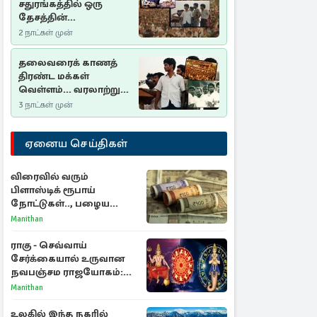
சதுரங்கத்தில் ஒரு
தேசத்தின்
தீர்க்கதரிசனம் :
2 நாட்கள் முன்
சுதுமலை பிரகடனம்
ஒரு வரலாற்றுப் பாடம்
தலைவரைக் காணத்
திரண்ட மக்கள்
வெள்ளம்... வரலாற்றுச்
சிறப்புமிக்க சுதுமலைப்
3 நாட்கள் முன்
பிரகடனம்…
ஏனைய செய்திகள்
விரைவில் வரும்
பிளாஸ்டிக் ரூபாய்
நோட்டுகள்.., பழைய
காகித நோட்டுகள்
Manithan
செல்லுமா?
ராகு - செவ்வாய்
சேர்க்கையால் உருவான
நவபஞ்சம ராஜயோகம்:
அதிர்ஷ்டம் பெறும் 3
Manithan
ராசிகள்!
உலகில் இந்த நகரில்