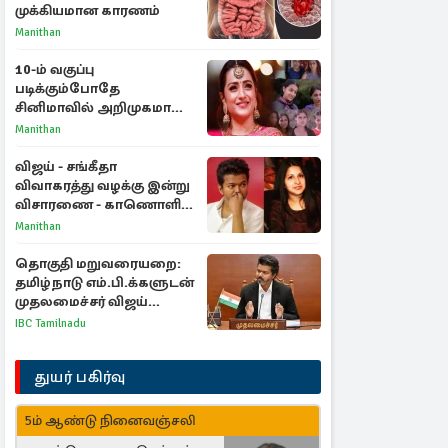
முக்கியமான காரணம்
Manithan
10-ம் வகுப்பு
படிக்கும்போதே
சினிமாவில் அறிமுகமான
த்ரிஷா! உண்மையை
Manithan
பகிர்ந்த இயக்குநர் பிரவீன்
காந்தி
விஜய் - சங்கீதா
விவாகரத்து வழக்கு இன்று
விசாரணை - காணொளி
மூலம் ஆஜராக வாய்ப்பு
Manithan
தொகுதி மறுவரையறை:
தமிழ்நாடு எம்.பி.க்களுடன்
முதலமைச்சர் விஜய்
ஆலோசனை
IBC Tamilnadu
துயர் பகிர்வு
5ம் ஆண்டு நினைவஞ்சலி