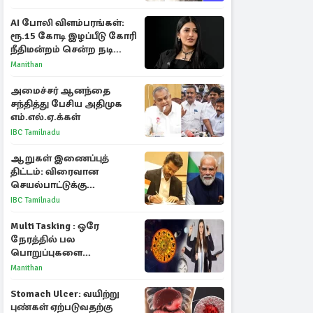
AI போலி விளம்பரங்கள்:
ரூ.15 கோடி இழப்பீடு கோரி
நீதிமன்றம் சென்ற நடிகை
ஸ்ருதி ஹாசன்!
Manithan
அமைச்சர் ஆனந்தை
சந்தித்து பேசிய அதிமுக
எம்.எல்.ஏ.க்கள்
IBC Tamilnadu
ஆறுகள் இணைப்புத்
திட்டம்: விரைவான
செயல்பாட்டுக்கு
பிரதமருக்கு முதலமைச்சர்
IBC Tamilnadu
கடிதம்
Multi Tasking : ஒரே
நேரத்தில் பல
பொறுப்புகளை
கையாளும் டாப் 3 ராசிகள்!
Manithan
Stomach Ulcer: வயிற்று
புண்கள் ஏற்படுவதற்கு