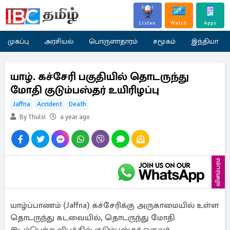
Listen
Watch
Apps
முகப்பு
அரசியல்
பொருளாதாரம்
சமூகம்
இந்தியா
யாழ். கச்சேரி பகுதியில் தொடருந்து
மோதி குடும்பஸ்தர் உயிரிழப்பு
Jaffna
Accident
Death
By Thulsi
a year ago
விளம்பரம்
யாழ்ப்பாணம் (Jaffna) கச்சேரிக்கு அருகாமையில் உள்ள
தொடருந்து கடவையில், தொடருந்து மோதி