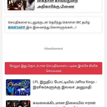
கைதான காவல்துறை
அதிகாரிக்கு பிணை
செய்திகளை உடனுக்குடன் தெரிந்து கொள்ள IBC தமிழ்
WHATSAPP
இல் இணைந்து கொள்ளுங்கள்...!
Advertisement
மேலும் இது தொடர்பான செய்திகளைப் படிக்க இங்கே கிளிக்
செய்யவும்
LPL இறுதிப் போட்டியில் Jaffna Kings -
இரசிகர்களுக்கு இலவச அனுமதி
கவலைக்கிடமான நிலையில் ஈரான்