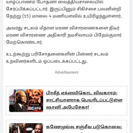
யாழ்ப்பாணம் போதனா வைத்தியசாலையில்
சேர்ப்பிக்கப்பட்டார். இருப்பினும் சிகிச்சை பலனின்றி
நேற்று (15) மாலை 4 மணியளவில் உயிரிழந்துள்ளார்.
அவரது சடலம் மீதான மரண விசாரணைகளை திடீர்
மரண விசாரணை அதிகாரி நமசிவாயம் பிறேம்குமார்
மேற்கொண்டார்.
உடற்கூற்று பரிசோதனைகளின் பின்னர் சடலம்
உறவினர்களிடம் ஒப்படைக்கப்பட்டது.
Advertisement
பிரகீத் எக்னலிகொட விவகாரம்:
சாட்சியாளராக பெயரிடப்பட்டுள்ள
ஷானி அபேசேகர!
கணேமுல்ல சஞ்சீவ படுகொலை: