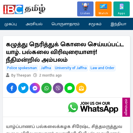
Listen
Watch
Apps
முகப்பு
அரசியல்
பொருளாதாரம்
சமூகம்
இந்தியா
கழுத்து நெரித்துக் கொலை செய்யப்பட்ட
யாழ். பல்கலை விரிவுரையாளர்!
நீதிமன்றில் அம்பலம்
Police spokesman
Jaffna
University of Jaffna
Law and Order
By Theepan
2 months ago
விளம்பரம்
யாழ்ப்பாணப் பல்கலைக்கழக சிரேஷ்ட சித்தமருத்துவ