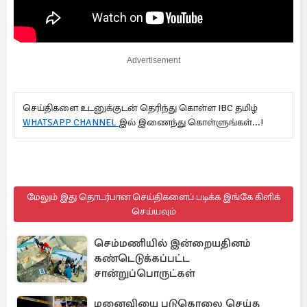
Advertisement
செய்திகளை உடனுக்குடன் தெரிந்து கொள்ள IBC தமிழ்
WHATSAPP CHANNEL
இல் இணைந்து கொள்ளுங்கள்...!
மேலும் இது தொடர்பான செய்திகளைப் படிக்க இங்கே கிளிக்
செய்யவும்
செம்மணியில் இன்றையதினம்
கண்டெடுக்கப்பட்ட
சான்றுப்பொருட்கள்
மனைவியை படுகொலை செய்த