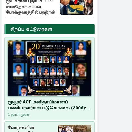
மூட ஈரான் புதிய சட்டம்!
சர்வதேசக் கப்பல்
போக்குவரத்தில் பதற்றம்
சிறப்பு கட்டுரைகள்
மூதூர் ACF மனிதாபிமானப்
பணியாளர்கள் படுகொலை (2006):
20 ஆண்டுகளாகியும் நீதி
1 நாள் முன்
மறுக்கப்பட்ட மனிதாபிமானப்
பேரவலம்
பேரரசுகளின்