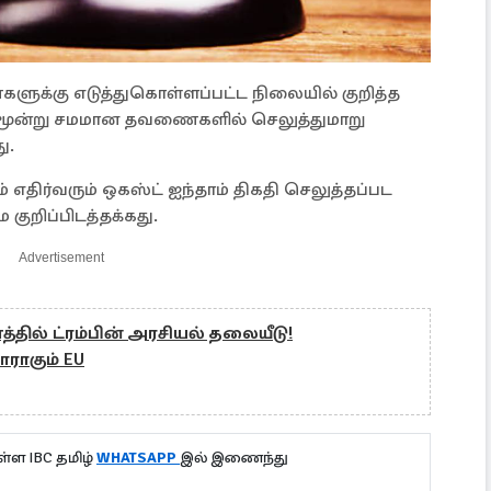
ளுக்கு எடுத்துகொள்ளப்பட்ட நிலையில் குறித்த
மூன்று சமமான தவணைகளில் செலுத்துமாறு
ு.
ிர்வரும் ஒகஸ்ட் ஐந்தாம் திகதி செலுத்தப்பட
குறிப்பிடத்தக்கது.
Advertisement
்தில் ட்ரம்பின் அரசியல் தலையீடு!
ராகும் EU
்ள IBC தமிழ்
WHATSAPP
இல் இணைந்து