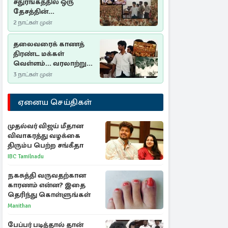
சதுரங்கத்தில் ஒரு
தேசத்தின்
தீர்க்கதரிசனம் :
2 நாட்கள் முன்
சுதுமலை பிரகடனம்
ஒரு வரலாற்றுப் பாடம்
தலைவரைக் காணத்
திரண்ட மக்கள்
வெள்ளம்... வரலாற்றுச்
சிறப்புமிக்க சுதுமலைப்
3 நாட்கள் முன்
பிரகடனம்…
ஏனைய செய்திகள்
முதல்வர் விஜய் மீதான
விவாகரத்து வழக்கை
திரும்ப பெற்ற சங்கீதா
IBC Tamilnadu
நகசுத்தி வருவதற்கான
காரணம் என்ன? இதை
தெரிந்து கொள்ளுங்கள்
Manithan
பேப்பர் படித்தால் தான்