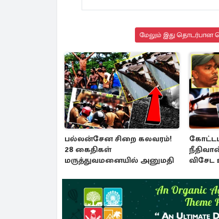
மேலும் இது தொடர்பான செ
பல்லன்சேன சிறை கலவரம்!
கோட்டப
28 கைதிகள்
நீதிவான
மருத்துவமனையில் அனுமதி
விசேட உ