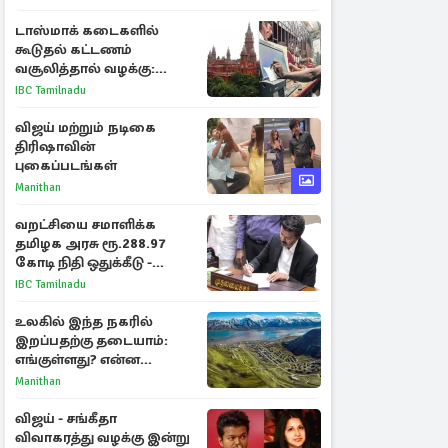
விளக்கம்
டாஸ்மாக் கடைகளில்
கூடுதல் கட்டணம்
வசூலித்தால் வழக்கு:
சென்னை உயர்நீதிமன்றம்
IBC Tamilnadu
உத்தரவு
விஜய் மற்றும் நடிகை
திரிஷாவின்
புகைப்படங்கள்
Manithan
வறட்சியை சமாளிக்க
தமிழக அரசு ரூ.288.97
கோடி நிதி ஒதுக்கீடு -
வெளியான அரசாணை
IBC Tamilnadu
உலகில் இந்த நகரில்
இறப்பதற்கு தடையாம்:
எங்குள்ளது? என்ன
காரணம் தெரியுமா?
Manithan
விஜய் - சங்கீதா
விவாகரத்து வழக்கு இன்று