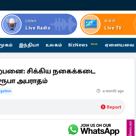
Listen
Watch
Live Radio
Live TV
மூகம்
இந்தியா
உலகம்
BizNews
ஏனையவை
New
ற்பனை: சிக்கிய நகைக்கடை
 ரூபா அபராதம்
igation
a month ago
Report
விளம்பரம்