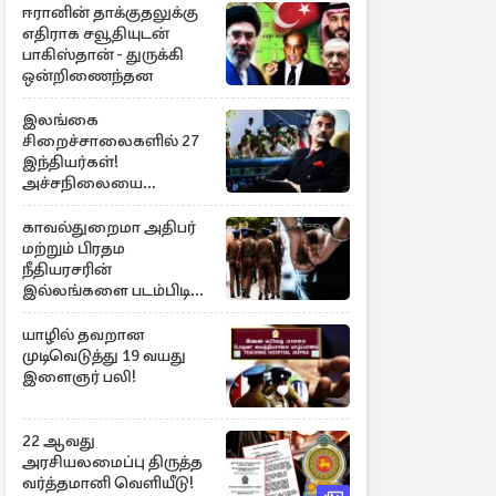
ஈரானின் தாக்குதலுக்கு
எதிராக சவூதியுடன்
பாகிஸ்தான் - துருக்கி
ஒன்றிணைந்தன
இலங்கை
சிறைச்சாலைகளில் 27
இந்தியர்கள்!
அச்சநிலையை
மையப்படுத்தி
ஜெயசங்கர் அறிக்கை
காவல்துறைமா அதிபர்
மற்றும் பிரதம
நீதியரசரின்
இல்லங்களை படம்பிடித்த
சந்தேக நபர் கைது!
யாழில் தவறான
முடிவெடுத்து 19 வயது
இளைஞர் பலி!
22 ஆவது
அரசியலமைப்பு திருத்த
வர்த்தமானி வெளியீடு!