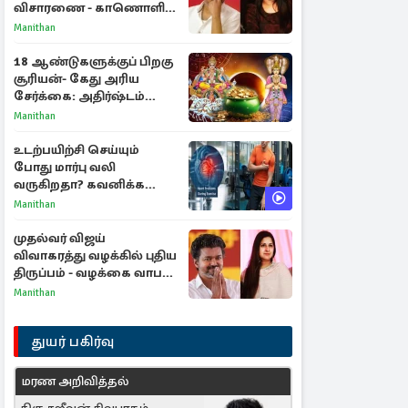
விசாரணை - காணொளி
மூலம் ஆஜராக வாய்ப்பு
Manithan
18 ஆண்டுகளுக்குப் பிறகு
சூரியன்- கேது அரிய
சேர்க்கை: அதிர்ஷ்டம்
பெறும் 3 ராசிகள்!
Manithan
உடற்பயிற்சி செய்யும்
போது மார்பு வலி
வருகிறதா? கவனிக்க
வேண்டிய எச்சரிக்கை
Manithan
அறிகுறிகள்
முதல்வர் விஜய்
விவாகரத்து வழக்கில் புதிய
திருப்பம் - வழக்கை வாபஸ்
பெற்ற சங்கீதா!
Manithan
துயர் பகிர்வு
மரண அறிவித்தல்