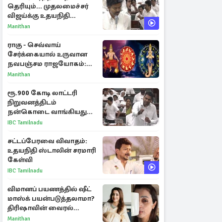
தெரியும்... முதலமைச்சர்
விஜய்க்கு உதயநிதி
ஸ்டாலின் பதிலடி
Manithan
ராகு - செவ்வாய்
சேர்க்கையால் உருவான
நவபஞ்சம ராஜயோகம்:
அதிர்ஷ்டம் பெறும் 3
Manithan
ராசிகள்!
ரூ.900 கோடி லாட்டரி
நிறுவனத்திடம்
நன்கொடை வாங்கியது
ஏன்? உதயநிதி - ஆதவ்
IBC Tamilnadu
விவாதம்
சட்டப்பேரவை விவாதம்:
உதயநிதி ஸ்டாலின் சரமாரி
கேள்வி
IBC Tamilnadu
விமானப் பயணத்தில் ஷீட்
மாஸ்க் பயன்படுத்தலாமா?
திரிஷாவின் வைரல்
செல்ஃபிக்கு மருத்துவர்
Manithan