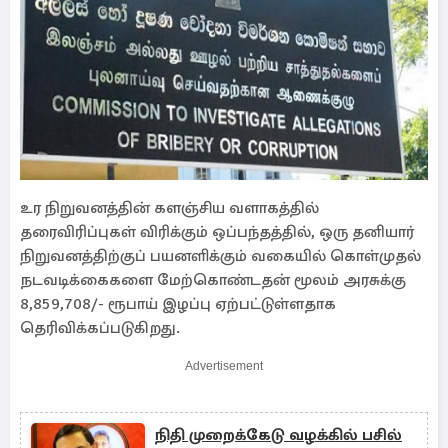
உர நிறுவனத்தின் களஞ்சிய வளாகத்தில்
தரைவிரிப்புகள் விரிக்கும் ஒப்பந்தத்தில், ஒரு தனியார்
நிறுவனத்திற்குப் பயனளிக்கும் வகையில் கொள்முதல்
நடவடிக்கைகளை மேற்கொண்டதன் மூலம் அரசுக்கு
8,859,708/- ரூபாய் இழப்பு ஏற்பட்டுள்ளதாக
தெரிவிக்கப்படுகிறது.
Advertisement
நிதி முறைக்கேடு வழக்கில் பசில்