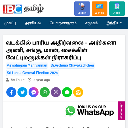
Listen
Watch
Apps
முகப்பு
அரசியல்
பொருளாதாரம்
சமூகம்
இந்தியா
வடக்கில் பாரிய அதிர்வலை - அர்ச்சுனா
அணி, சங்கு, மான், சைக்கிள்
வேட்புமனுக்கள் நிராகரிப்பு
Viswalingam Manivannan
Dr.Archuna Chavakachcheri
Sri Lanka General Election 2024
By Thulsi
a year ago
விளம்பரம்