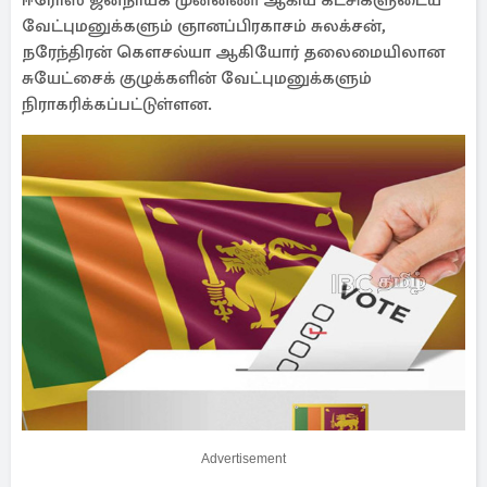
ஈரோஸ் ஜனநாயக முன்னணி ஆகிய கட்சிகளுடைய
வேட்புமனுக்களும் ஞானப்பிரகாசம் சுலக்சன்,
நரேந்திரன் கௌசல்யா ஆகியோர் தலைமையிலான
சுயேட்சைக் குழுக்களின் வேட்புமனுக்களும்
நிராகரிக்கப்பட்டுள்ளன.
Advertisement