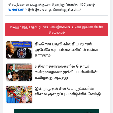
செய்திகளை உடனுக்குடன் தெரிந்து கொள்ள IBC தமிழ்
WHATSAPP
இல் இணைந்து கொள்ளுங்கள்...!
மேலும் இது தொடர்பான செய்திகளைப் படிக்க இங்கே கிளிக்
செய்யவும்
திடீரென பதவி விலகிய ஷானி
அபேசேகர - பின்னணியில் உள்ள
காரணம்
3 சிறைச்சாலைகளில் தொடர்
வன்முறைகள்: முக்கிய புள்ளியின்
உயிருக்கு ஆபத்து
இன்று முதல் சில பொருட்களின்
விலை குறைப்பு - மகிழ்ச்சிச் செய்தி