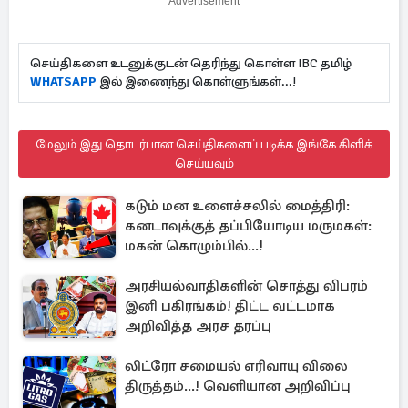
Advertisement
செய்திகளை உடனுக்குடன் தெரிந்து கொள்ள IBC தமிழ்
WHATSAPP
இல் இணைந்து கொள்ளுங்கள்...!
மேலும் இது தொடர்பான செய்திகளைப் படிக்க இங்கே கிளிக்
செய்யவும்
கடும் மன உளைச்சலில் மைத்திரி:
கனடாவுக்குத் தப்பியோடிய மருமகள்:
மகன் கொழும்பில்...!
அரசியல்வாதிகளின் சொத்து விபரம்
இனி பகிரங்கம்! திட்ட வட்டமாக
அறிவித்த அரச தரப்பு
லிட்ரோ சமையல் எரிவாயு விலை
திருத்தம்...! வெளியான அறிவிப்பு