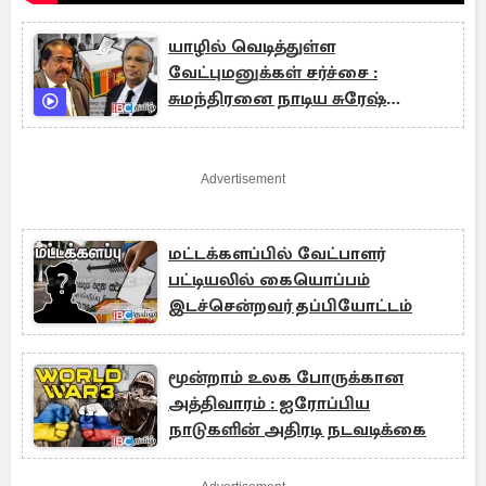
யாழில் வெடித்துள்ள
வேட்புமனுக்கள் சர்ச்சை :
சுமந்திரனை நாடிய சுரேஷ்
பிரேமச்சந்திரன்
Advertisement
மட்டக்களப்பில் வேட்பாளர்
பட்டியலில் கையொப்பம்
இடச்சென்றவர் தப்பியோட்டம்
மூன்றாம் உலக போருக்கான
அத்திவாரம் : ஐரோப்பிய
நாடுகளின் அதிரடி நடவடிக்கை