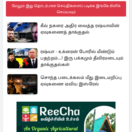
மேலும் இது தொடர்பான செய்திகளைப் படிக்க இங்கே கிளிக்
செய்யவும்
கீவ் நகரை அதிர வைத்த ரஷ்யாவின்
ஏவுகணைத் தாக்குதல்
ரஷ்யா - உக்ரைன் போரில் மீண்டும்
பதற்றம்...! இரு பக்கமும் தீவிரமடையும்
தாக்குதல்கள்
சொந்த படைக்கலம் மீது இடைமறிப்பு
ஏவுகணை ஏவிய இஸ்ரேல்