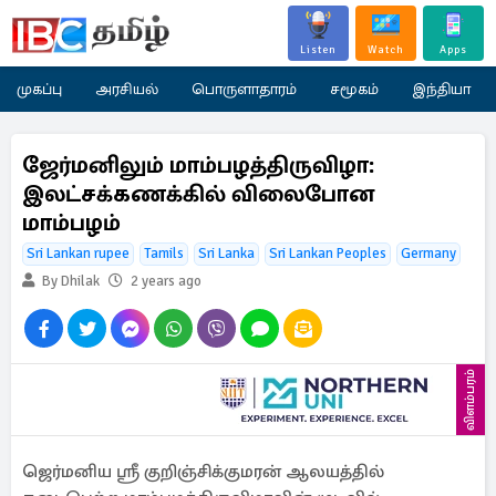
Listen
Watch
Apps
முகப்பு
அரசியல்
பொருளாதாரம்
சமூகம்
இந்தியா
ஜேர்மனிலும் மாம்பழத்திருவிழா:
இலட்சக்கணக்கில் விலைபோன
மாம்பழம்
Sri Lankan rupee
Tamils
Sri Lanka
Sri Lankan Peoples
Germany
By Dhilak
2 years ago
விளம்பரம்
ஜெர்மனிய ஸ்ரீ குறிஞ்சிக்குமரன் ஆலயத்தில்