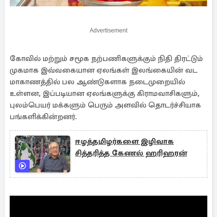
Advertisement
கோவில் மற்றும் சமூக நற்பணிகளுக்கும் நிதி திரட்டும்
முகமாக இவ்வகையான ஏலங்கள் இலங்கையின் வட
மாகாணத்தில் பல ஆண்டுகளாக நடைமுறையில்
உள்ளன, இப்படியான ஏலங்களுக்கு கிராமவாசிகளும்,
புலம்பெயர் மக்களும் பெரும் அளவில் தொடர்ச்சியாக
பங்களிக்கின்றனர்.
ஈழத்தமிழர்களை இழிவாக
சித்தரித்த கேணல் ஹரிஹரன்