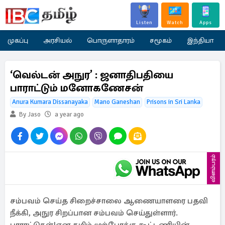
Listen
Watch
Apps
முகப்பு
அரசியல்
பொருளாதாரம்
சமூகம்
இந்தியா
‘வெல்டன் அநுர’ : ஜனாதிபதியை
பாராட்டும் மனோகணேசன்
Anura Kumara Dissanayaka
Mano Ganeshan
Prisons in Sri Lanka
By Jaso
a year ago
விளம்பரம்
சம்பவம் செய்த சிறைச்சாலை ஆணையாளரை பதவி
நீக்கி, அநுர சிறப்பான சம்பவம் செய்துள்ளார்.