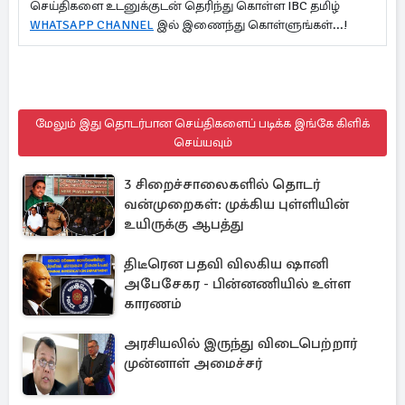
செய்திகளை உடனுக்குடன் தெரிந்து கொள்ள IBC தமிழ்
WHATSAPP CHANNEL
இல் இணைந்து கொள்ளுங்கள்...!
மேலும் இது தொடர்பான செய்திகளைப் படிக்க இங்கே கிளிக்
செய்யவும்
3 சிறைச்சாலைகளில் தொடர்
வன்முறைகள்: முக்கிய புள்ளியின்
உயிருக்கு ஆபத்து
திடீரென பதவி விலகிய ஷானி
அபேசேகர - பின்னணியில் உள்ள
காரணம்
அரசியலில் இருந்து விடைபெற்றார்
முன்னாள் அமைச்சர்