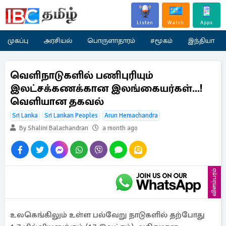
Listen
Watch
Apps
முகப்பு
அரசியல்
பொருளாதாரம்
சமூகம்
இந்தியா
வெளிநாடுகளில் பணிபுரியும்
இலட்சக்கணக்கான இலங்கையர்கள்...!
வெளியான தகவல்
Sri Lanka
Sri Lankan Peoples
Arun Hemachandra
By Shalini Balachandran
a month ago
விளம்பரம்
உலகெங்கிலும் உள்ள பல்வேறு நாடுகளில் தற்போது