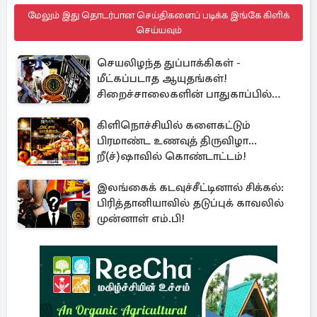
மேலும் இது தொடர்பான செய்திகளைப் படிக்க இங்கே கிளிக்
செய்யவும்
செயலிழந்த துப்பாக்கிகள் -
மீட்கப்படாத ஆயுதங்கள்!
சிறைச்சாலைகளின் பாதுகாப்பில்
பாரிய அச்சுறுத்தல்
கிளிநொச்சியில் களைகட்டும்
பிரமாண்ட உணவுத் திருவிழா...
றீ(ச்)ஷாவில் கொண்டாட்டம்!
இலங்கைக் கடவுச்சீட்டினால் சிக்கல்:
பிரித்தானியாவில் தடுப்புக் காவலில்
முன்னாள் எம்.பி!