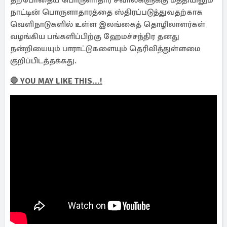
தற்போதைய பொருளாதார சவால்களுக்கு மத்தியிலும்
நாட்டின் பொருளாதாரத்தை ஸ்திரப்படுத்துவதற்காக
வெளிநாடுகளில் உள்ள இலங்கைத் தொழிலாளர்கள்
வழங்கிய பங்களிப்பிற்கு ஹேமச்சந்திர தனது
நன்றியையும் பாராட்டுகளையும் தெரிவித்துள்ளமை
குறிப்பிடத்தக்கது.
🛑 YOU MAY LIKE THIS...!