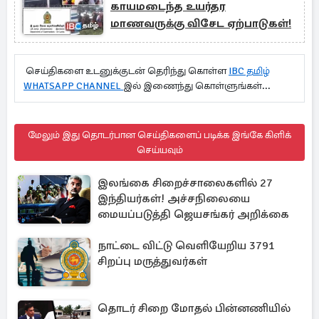
காயமடைந்த உயர்தர
மாணவருக்கு விசேட ஏற்பாடுகள்!
செய்திகளை உடனுக்குடன் தெரிந்து கொள்ள
IBC தமிழ்
WHATSAPP CHANNEL
இல் இணைந்து கொள்ளுங்கள்...
மேலும் இது தொடர்பான செய்திகளைப் படிக்க இங்கே கிளிக்
செய்யவும்
இலங்கை சிறைச்சாலைகளில் 27
இந்தியர்கள்! அச்சநிலையை
மையப்படுத்தி ஜெயசங்கர் அறிக்கை
நாட்டை விட்டு வெளியேறிய 3791
சிறப்பு மருத்துவர்கள்
தொடர் சிறை மோதல் பின்னணியில்