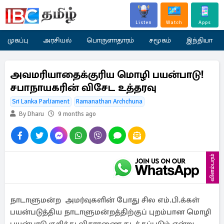
Listen
Watch
Apps
முகப்பு
அரசியல்
பொருளாதாரம்
சமூகம்
இந்தியா
அவமரியாதைக்குரிய மொழி பயன்பாடு!
சபாநாயகரின் விசேட உத்தரவு
Sri Lanka Parliament
Ramanathan Archchuna
By Dharu
9 months ago
விளம்பரம்
நாடாளுமன்ற அமர்வுகளின் போது சில எம்.பி.க்கள்
பயன்படுத்திய நாடாளுமன்றத்திற்குப் புறம்பான மொழி