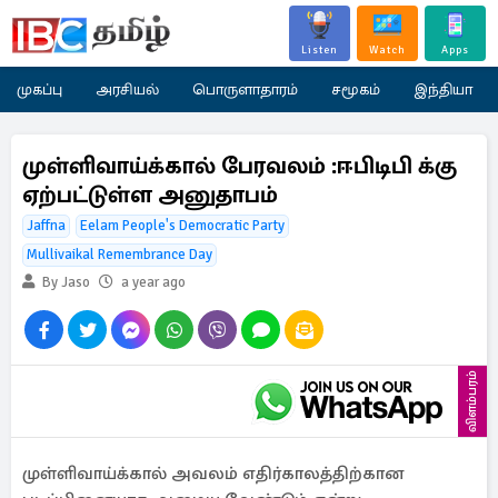
Listen
Watch
Apps
முகப்பு
அரசியல்
பொருளாதாரம்
சமூகம்
இந்தியா
முள்ளிவாய்க்கால் பேரவலம் :ஈபிடிபி க்கு
ஏற்பட்டுள்ள அனுதாபம்
Jaffna
Eelam People's Democratic Party
Mullivaikal Remembrance Day
By Jaso
a year ago
விளம்பரம்
முள்ளிவாய்க்கால் அவலம் எதிர்காலத்திற்கான