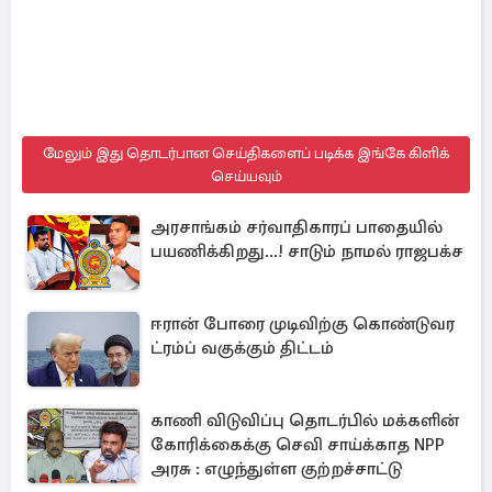
மேலும் இது தொடர்பான செய்திகளைப் படிக்க இங்கே கிளிக்
செய்யவும்
அரசாங்கம் சர்வாதிகாரப் பாதையில்
பயணிக்கிறது...! சாடும் நாமல் ராஜபக்ச
ஈரான் போரை முடிவிற்கு கொண்டுவர
ட்ரம்ப் வகுக்கும் திட்டம்
காணி விடுவிப்பு தொடர்பில் மக்களின்
கோரிக்கைக்கு செவி சாய்க்காத NPP
அரசு : எழுந்துள்ள குற்றச்சாட்டு