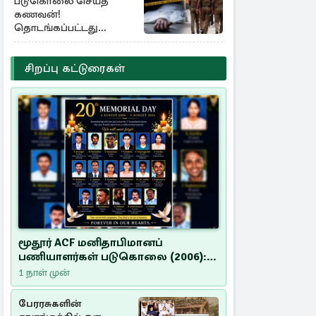
படுகொலை செய்த
கணவன்!
தொடங்கப்பட்டது
விசாரணை
சிறப்பு கட்டுரைகள்
மூதூர் ACF மனிதாபிமானப்
பணியாளர்கள் படுகொலை (2006):
20 ஆண்டுகளாகியும் நீதி
1 நாள் முன்
மறுக்கப்பட்ட மனிதாபிமானப்
பேரவலம்
பேரரசுகளின்