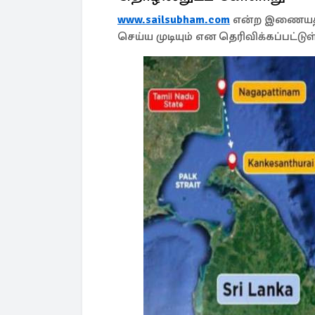
www.sailsubham.com
என்ற இணையத்தள
செய்ய முடியும் என தெரிவிக்கப்பட்டுள