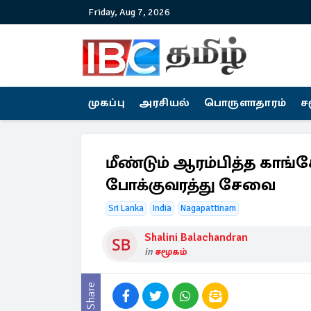
Friday, Aug 7, 2026
முகப்பு
அரசியல்
பொருளாதாரம்
ச
மீண்டும் ஆரம்பித்த காங்
போக்குவரத்து சேவை
Sri Lanka
India
Nagapattinam
Shalini Balachandran
in
சமூகம்
Share