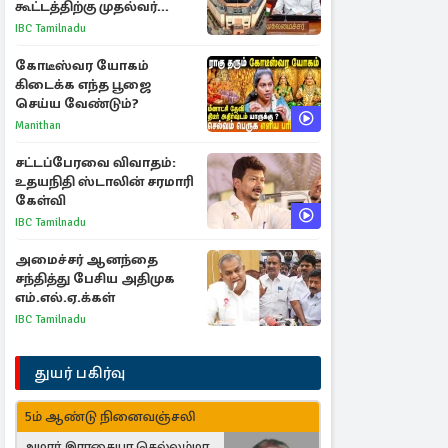
கூட்டத்திற்கு முதல்வர்
விஜய் அழைப்பு
IBC Tamilnadu
கோடீஸ்வர யோகம்
கிடைக்க எந்த பூஜை
செய்ய வேண்டும்?
Manithan
சட்டப்பேரவை விவாதம்:
உதயநிதி ஸ்டாலின் சரமாரி
கேள்வி
IBC Tamilnadu
அமைச்சர் ஆனந்தை
சந்தித்து பேசிய அதிமுக
எம்.எல்.ஏ.க்கள்
IBC Tamilnadu
துயர் பகிர்வு
5ம் ஆண்டு நினைவஞ்சலி
அமரர் இராசையா செல்லம்மா