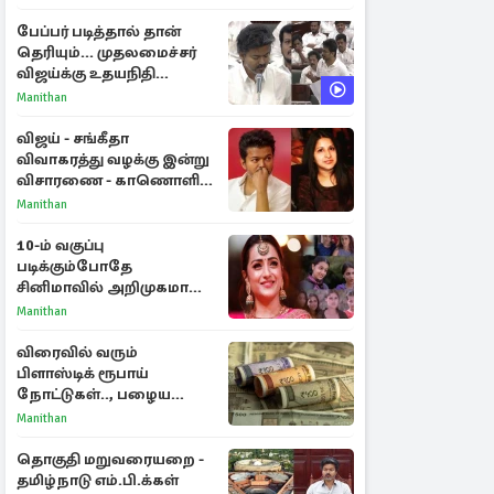
பேப்பர் படித்தால் தான்
தெரியும்... முதலமைச்சர்
விஜய்க்கு உதயநிதி
ஸ்டாலின் பதிலடி
Manithan
விஜய் - சங்கீதா
விவாகரத்து வழக்கு இன்று
விசாரணை - காணொளி
மூலம் ஆஜராக வாய்ப்பு
Manithan
10-ம் வகுப்பு
படிக்கும்போதே
சினிமாவில் அறிமுகமான
த்ரிஷா! உண்மையை
Manithan
பகிர்ந்த இயக்குநர் பிரவீன்
காந்தி
விரைவில் வரும்
பிளாஸ்டிக் ரூபாய்
நோட்டுகள்.., பழைய
காகித நோட்டுகள்
Manithan
செல்லுமா?
தொகுதி மறுவரையறை -
தமிழ்நாடு எம்.பி.க்கள்