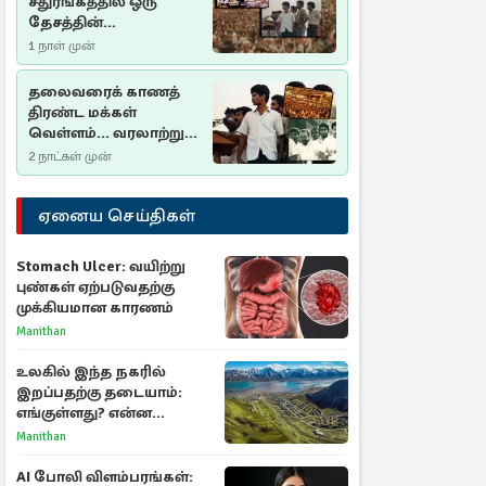
சதுரங்கத்தில் ஒரு
தேசத்தின்
தீர்க்கதரிசனம் :
1 நாள் முன்
சுதுமலை பிரகடனம்
ஒரு வரலாற்றுப் பாடம்
தலைவரைக் காணத்
திரண்ட மக்கள்
வெள்ளம்... வரலாற்றுச்
சிறப்புமிக்க சுதுமலைப்
2 நாட்கள் முன்
பிரகடனம்…
ஏனைய செய்திகள்
Stomach Ulcer: வயிற்று
புண்கள் ஏற்படுவதற்கு
முக்கியமான காரணம்
Manithan
உலகில் இந்த நகரில்
இறப்பதற்கு தடையாம்:
எங்குள்ளது? என்ன
காரணம் தெரியுமா?
Manithan
AI போலி விளம்பரங்கள்: