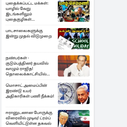
புதைக்கப்பட்ட மக்கள்:
யாழில் வேறு
இடங்களிலும்
புதைகுழிகள்
இருக்கலாம்..!
எழுமாற்றாக அகழ்வு
பாடசாலைகளுக்கு
இன்று முதல் விடுமுறை
நண்பர்கள் -
குடும்பத்தினர் தயவில்
வாழும் ராஜித!
தொலைக்காட்சியில்
குமுறல்
மொசாட் அமைப்பின்
இரண்டு உயர்
அதிகாரிகள் பணி நீக்கம்!
ஈரானுடனான போருக்கு
விரைவில் முடிவு! ட்ரம்ப்
வெளியிட்டுள்ள தகவல்