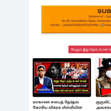
மேலும் இது தொடர்பான செ
மாகாண சபைத் தேர்தல்
குருவிட
கோரிய விக்ரம் மிஸ்ரியின்
அவசரமா