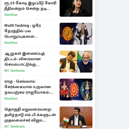
ரூ.15 கோடி இழப்பீடு கோரி
நீதிமன்றம் சென்ற நடிகை
ஸ்ருதி ஹாசன்!
Manithan
Multi Tasking : ஒரே
நேரத்தில் பல
பொறுப்புகளை
கையாளும் டாப் 3 ராசிகள்!
Manithan
ஆறுகள் இணைப்புத்
திட்டம்: விரைவான
செயல்பாட்டுக்கு
பிரதமருக்கு முதலமைச்சர்
IBC Tamilnadu
கடிதம்
ராகு - செவ்வாய்
சேர்க்கையால் உருவான
நவபஞ்சம ராஜயோகம்:
அதிர்ஷ்டம் பெறும் 3
Manithan
ராசிகள்!
தொகுதி மறுவரையறை:
தமிழ்நாடு எம்.பி.க்களுடன்
முதலமைச்சர் விஜய்
ஆலோசனை
IBC Tamilnadu