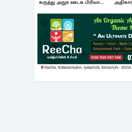
கருத்து அநுர ஊடக பிரிவால்
அதிகார
அமுக்கப்பட்டது ஏன்...!