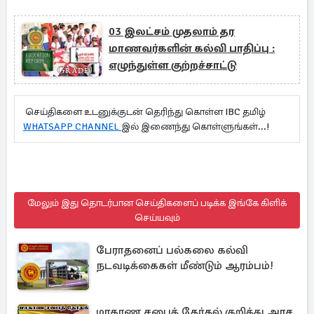
03 இலட்சம் முதலாம் தர
மாணவர்களின் கல்வி பாதிப்பு :
எழுந்துள்ள குற்றச்சாட்டு
செய்திகளை உடனுக்குடன் தெரிந்து கொள்ள IBC தமிழ்
WHATSAPP CHANNEL
இல் இணைந்து கொள்ளுங்கள்...!
மேலும் இது தொடர்பான செய்திகளைப் படிக்க இங்கே கிளிக்
செய்யவும்
பேராதனைப் பல்கலை கல்வி
நடவடிக்கைகள் மீண்டும் ஆரம்பம்!
மாகாண சபைத் தேர்தல் குறித்து அரச