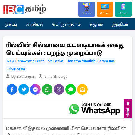
Listen
Watch
Apps
முகப்பு
அரசியல்
பொருளாதாரம்
சமூகம்
இந்தியா
ரில்வின் சில்வாவை உடனடியாகக் கைது
செய்யுங்கள் : பறந்த முறைப்பாடு
New Democratic Front
Sri Lanka
Janatha Vimukthi Peramuna
Tilvin silva
By Sathangani
3 months ago
விளம்பரம்
மக்கள் விடுதலை முன்னணியின் செயலாளர் ரில்வின்