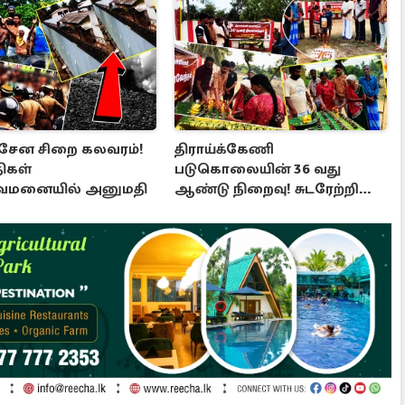
சேன சிறை கலவரம்!
திராய்க்கேணி
ிகள்
படுகொலையின் 36 வது
ுவமனையில் அனுமதி
ஆண்டு நிறைவு! சுடரேற்றி
அஞ்சலி செலுத்திய மக்கள்