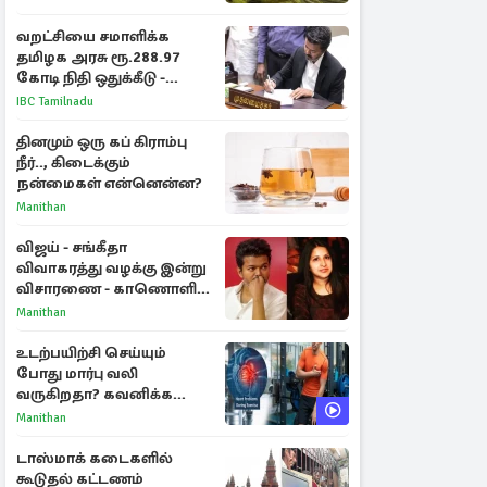
வறட்சியை சமாளிக்க
தமிழக அரசு ரூ.288.97
கோடி நிதி ஒதுக்கீடு -
வெளியான அரசாணை
IBC Tamilnadu
தினமும் ஒரு கப் கிராம்பு
நீர்.., கிடைக்கும்
நன்மைகள் என்னென்ன?
Manithan
விஜய் - சங்கீதா
விவாகரத்து வழக்கு இன்று
விசாரணை - காணொளி
மூலம் ஆஜராக வாய்ப்பு
Manithan
உடற்பயிற்சி செய்யும்
போது மார்பு வலி
வருகிறதா? கவனிக்க
வேண்டிய எச்சரிக்கை
Manithan
அறிகுறிகள்
டாஸ்மாக் கடைகளில்
கூடுதல் கட்டணம்