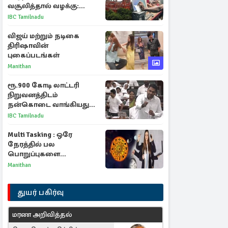
வசூலித்தால் வழக்கு:
சென்னை உயர்நீதிமன்றம்
IBC Tamilnadu
உத்தரவு
விஜய் மற்றும் நடிகை
திரிஷாவின்
புகைப்படங்கள்
Manithan
ரூ.900 கோடி லாட்டரி
நிறுவனத்திடம்
நன்கொடை வாங்கியது
ஏன்? உதயநிதி - ஆதவ்
IBC Tamilnadu
விவாதம்
Multi Tasking : ஒரே
நேரத்தில் பல
பொறுப்புகளை
கையாளும் டாப் 3 ராசிகள்!
Manithan
துயர் பகிர்வு
மரண அறிவித்தல்