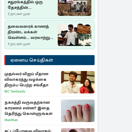
சதுரங்கத்தில் ஒரு
தேசத்தின்
தீர்க்கதரிசனம் :
2 நாட்கள் முன்
சுதுமலை பிரகடனம்
ஒரு வரலாற்றுப் பாடம்
தலைவரைக் காணத்
திரண்ட மக்கள்
வெள்ளம்... வரலாற்றுச்
சிறப்புமிக்க சுதுமலைப்
3 நாட்கள் முன்
பிரகடனம்…
ஏனைய செய்திகள்
முதல்வர் விஜய் மீதான
விவாகரத்து வழக்கை
திரும்ப பெற்ற சங்கீதா
IBC Tamilnadu
நகசுத்தி வருவதற்கான
காரணம் என்ன? இதை
தெரிந்து கொள்ளுங்கள்
Manithan
சட்டப்பேரவை விவாதம்: