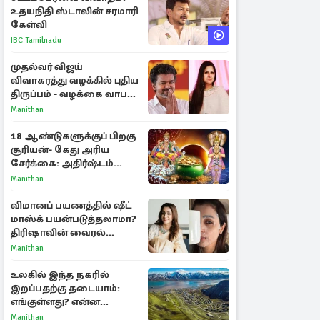
உதயநிதி ஸ்டாலின் சரமாரி
கேள்வி
IBC Tamilnadu
முதல்வர் விஜய்
விவாகரத்து வழக்கில் புதிய
திருப்பம் - வழக்கை வாபஸ்
பெற்ற சங்கீதா!
Manithan
18 ஆண்டுகளுக்குப் பிறகு
சூரியன்- கேது அரிய
சேர்க்கை: அதிர்ஷ்டம்
பெறும் 3 ராசிகள்!
Manithan
விமானப் பயணத்தில் ஷீட்
மாஸ்க் பயன்படுத்தலாமா?
திரிஷாவின் வைரல்
செல்ஃபிக்கு மருத்துவர்
Manithan
விளக்கம்
உலகில் இந்த நகரில்
இறப்பதற்கு தடையாம்:
எங்குள்ளது? என்ன
காரணம் தெரியுமா?
Manithan