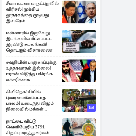
சீனா உடனான நட்புறவில்
விரிசல்! முக்கிய
தூதரகத்தை மூடியது
இஸ்ரேல்
மன்னாரில் இருவேறு
இடங்களில் மீட்கப்பட்ட
இரண்டு சடலங்கள்!
தொடரும் விசாரணை
சவுதியின் பாதுகாப்புக்கு
உத்தரவாதம் இல்லை!
ஈரான் விடுத்த பகிரங்க
எச்சரிக்கை
கிளிநொச்சியில்
புனரமைக்கப்படாத
பாலம்! உடைந்து விழும்
நிலையில் மக்கள்
போராட்டம்
நாட்டை விட்டு
வெளியேறிய 3791
சிறப்பு மருத்துவர்கள்